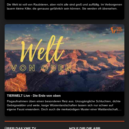
Die Welt ist voll von Raubtieren, aber nicht alle sind groß und auffällig. Im Verborgenen
lauern kleine Killer, die genauso gefährlich sein können. Sie werden oft übersehen.
TIERWELT Live - Die Erde von oben
Flugaufnahmen üben einen besonderen Reiz aus. Unzugängliche Schluchten, dichte
Gebirgswälder und weite, karge Wüstenlandschaften lassen sich nur schwer auf
eigene Faust erwandern. Doch auch die merkwürdigen Muster einer Wattlandschaft,
die zahllosen Windungen eines Flusses und die surrealen Bilder kahler
Gesteinsformationen werden erst durch einen Blick von oben erkennbar. "Die Erde
von oben" zeigt Flugaufnahmen pur, lange Einstellungen, wenige Schnitte, ohne
Sprecher. Nur Musik und die Erde mal aus einer anderen Perspektive.
ÜBER DAILYME TV
HOLE DIR DIE APP