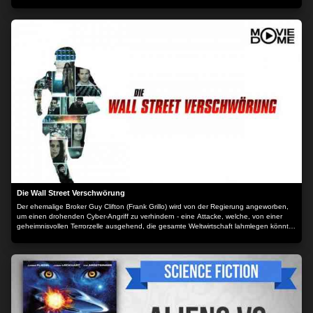
schreckt dabei vor nichts zurück. Selbst Erpressung und Mord taugen ihm als Mittel um
sein Ziel zu erreichen. Nur ein einzelner Mann trotzt seinem Terror, der tapfere Kuan.
Er schart einen mutigen und entschlossenen Trupp von Kämpfern um sich.
Gemeinsam gelingt es ihnen, das Joch der Unterdrückung abzuwerfen und die Ehre
der Shaolin wiederherzustellen Der Inhalt wird bereitgestellt von: PLAION PICTURES
GmbH, Lochhamer Str. 9, 82152 Planegg/München
Die Wall Street Verschwörung
Der ehemalige Broker Guy Clifton (Frank Grillo) wird von der Regierung angeworben,
um einen drohenden Cyber-Angriff zu verhindern - eine Attacke, welche, von einer
geheimnisvollen Terrorzelle ausgehend, die gesamte Weltwirtschaft lahmlegen könnte.
Dabei scheinen die Terroristen stets einen Schritt voraus zu sein. Doch während Guy
und sein Team versuchen, die einzelnen Puzzleteile zusammenzusetzen, wird ihnen
immer klarer, dass sie einer Verschwörung auf der Spur sind, deren Wurzeln bis in
allerhöchste Regierungskreise zu reichen scheinen. Der Inhalt wird bereitgestellt von:
PLAION PICTURES GmbH, Lochhamer Str. 9, 82152 Planegg/München