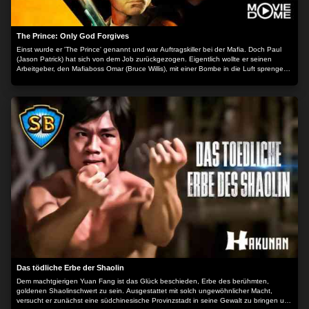
The Prince: Only God Forgives
Einst wurde er 'The Prince' genannt und war Auftragskiller bei der Mafia. Doch Paul
(Jason Patrick) hat sich von dem Job zurückgezogen. Eigentlich wollte er seinen
Arbeitgeber, den Mafiaboss Omar (Bruce Willis), mit einer Bombe in die Luft sprengen,
doch das Attentat missglückte und Omars Frau kam stattdessen ums Leben. Seither
lebt Paul im Untergrund. 20 Jahre später hat Omar Paul ausfindig gemacht, entführt
dessen Tochter Beth (Gia Mantegna) und versucht dadurch Paul ans Tageslicht zu
locken. Der nimmt Kontakt zu seinem alten Kumpel Sam (John Cusack) auf und es
entbrennt eine tödliche Schlacht zwischen dem ehemaligen Killer und dem
gnadenlosen Gangsterboss. Der Inhalt wird bereitgestellt von: PLAION PICTURES
GmbH, Lochhamer Str. 9, 82152 Planegg/München
Das tödliche Erbe der Shaolin
Dem machtgierigen Yuan Fang ist das Glück beschieden, Erbe des berühmten,
goldenen Shaolinschwert zu sein. Ausgestattet mit solch ungewöhnlicher Macht,
versucht er zunächst eine südchinesische Provinzstadt in seine Gewalt zu bringen und