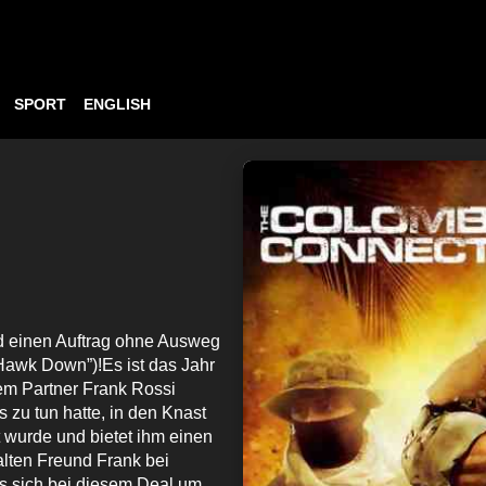
SPORT
ENGLISH
nd einen Auftrag ohne Ausweg
Hawk Down”)!Es ist das Jahr
em Partner Frank Rossi
s zu tun hatte, in den Knast
t wurde und bietet ihm einen
 alten Freund Frank bei
s sich bei diesem Deal um