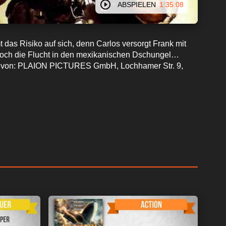
ABSPIELEN
1:35:08
 das Risiko auf sich, denn Carlos versorgt Frank mit
r noch die Flucht in den mexikanischen Dschungel…
stellt von: PLAION PICTURES GmbH, Lochhamer Str. 9,
em Gerät zu und
n, die von einem
forschung und
ber Gerätescans
äche klicken, um der
f detailliertere
men oder diese
ne Ihre Einwilligung
. Ihre Einstellungen
Einwilligung
Schaltfläche