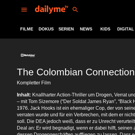
FILME
DOKUS
SERIEN
NEWS
KIDS
DIGITAL
The Colombian Connection
Kompletter Film
Inhalt:
Knallharter Action-Thriller um Drogen, Verrat u
– mit Tom Sizemore (“Der Soldat James Ryan”, “Black 
1976. Jack Hooks ist ein ehemaliger Cop, der von sein
verraten wurde und für ein Verbrechen, mit dem er nicht
soll. Die DEA jedoch weiß, dass er zu Unrecht verurteil
Deal an: Er wird begnadigt, wenn er dabei hilft, seinen
dessen Drogengeschäften auffliegen zu lassen. Dass e