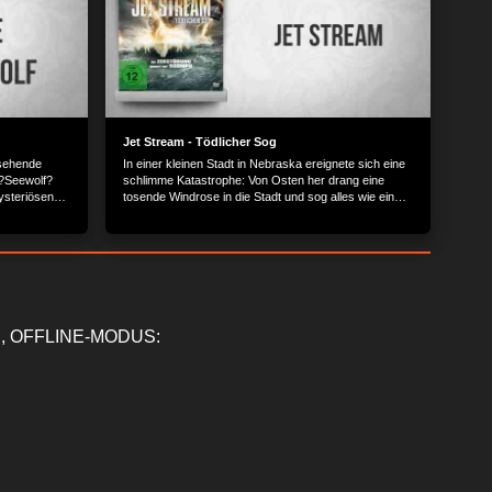
Jet Stream - Tödlicher Sog
ssehende
In einer kleinen Stadt in Nebraska ereignete sich eine
 ?Seewolf?
schlimme Katastrophe: Von Osten her drang eine
mysteriösen
tosende Windrose in die Stadt und sog alles wie ein
ine
riesiger Staubsauger in sich auf. Zurück blieben nur
Schutt und Asche.
, OFFLINE-MODUS: