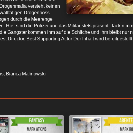
e Drogenmafia versteht keinen
walttätigen Drogenboss
ogen durch die Meerenge
Hier sind die Polizei und das Militär stets präsent. Jack nimmt
r die Gangster kommen ihm auf die Schliche und ihm bleibt nu
Wir respektieren Ihre Privatsphäre
Best Director, Best Supporting Actor Der Inhalt wird bereitge
ner speichern und/oder greifen auf Informationen wie Cookies auf ein
nbezogene Daten wie eindeutige Kennungen und Standardinformatione
sierte Werbung und Inhalte, Werbung und Inhaltsmessung, Zielgruppen
gesendet werden.
Mit Ihrer Erlaubnis dürfen wir und unsere Partner ü
n und Kenndaten abfragen. Sie können auf die entsprechende Schaltfl
ns, Bianca Malinowski
ung durch uns und unsere Partner zuzustimmen. Alternativ können Sie au
fen und Ihre Einstellungen ändern, bevor Sie der Verarbeitung zustim
chten Sie, dass die Verarbeitung mancher personenbezogenen Daten oh
wohl Sie das Recht haben, einer solchen Verarbeitung zu widersprechen
diese Website. Sie können Ihre Einstellungen jederzeit ändern oder Ihre 
e zu dieser Website zurückkehren und unten auf der Webseite auf die 
n.