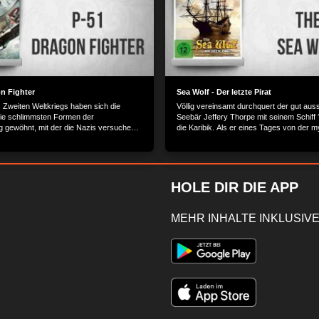
MEHR OPTIONEN
ZUSTIMMEN
on Fighter
Sea Wolf - Der letzte Pirat
Zweiten Weltkriegs haben sich die
Völlig vereinsamt durchquert der gut au
 die schlimmsten Formen der
Seebär Jeffery Thorpe mit seinem Schiff
g gewöhnt, mit der die Nazis versuchen,
die Karibik. Als er eines Tages von der 
 erreichen. Aber die finsteren Schurken
Helena einen Auftrag bekommt, ist dies e
and haben noch ein Ass im Ärmel.
willkommene Abwechslung.
HOLE DIR DIE APP
MEHR INHALTE INKLUSIVE