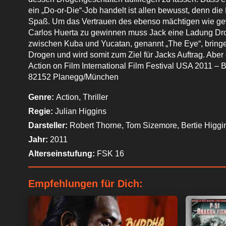
ein „Do-or-Die“-Job handelt ist allen bewusst, denn di
Spaß. Um das Vertrauen des ebenso mächtigen wie ge
Carlos Huerta zu gewinnen muss Jack eine Ladung Dr
zwischen Kuba und Yucatan, genannt „The Eye“, bringen. 
Drogen und wird somit zum Ziel für Jacks Auftrag. Abe
Action on Film International Film Festival USA 2011 – 
Wir und unsere Part
82152 Planegg/München
verarbeiten persone
Gerät für personali
Genre:
Action, Thriller
Serviceentwicklung 
Regie:
Julian Higgins
genaue Standortdate
Darsteller:
Robert Thorne, Tom Sizemore, Bertie Higgi
o. a. Datenverarbeit
Informationen zugrei
Jahr:
2011
ablehnen.
Bitte bea
Alterseinstufung:
FSK 16
stattfinden kann, ob
gelten lediglich für 
widerrufen, indem Si
Empfehlungen für Dich:
"Datenschutz" klicke