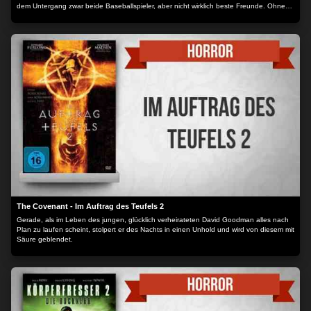
dem Untergang zwar beide Baseballspieler, aber nicht wirklich beste Freunde. Ohne
Ziel schlagen sie sich vorsichtig und nach strikten Regeln durch ein karges und
verlassenes Land, erwehren sich überraschender Zombie-Attacken und hadern mit
den Eigenarten des jeweils anderen. Während Ben sich mit dem rauhen Alltag
abfindet, hat sich der fast permanent mit Kopfhörern ausgestattete Mickey eine
hoffnungslos romantische Ader bewahrt. Verzweifelt sucht er nach Überbleibseln der
vergangenen Tage und Kontakt zu Überlebenden. Als ihm dieser gelingt und die
beiden Buddys auf eine kleine Gruppe Menschen treffen, geraten die Dinge außer
Kontrolle…! Der Inhalt wird bereitgestellt von: PLAION PICTURES GmbH, Lochhamer
Str. 9, 82152 Planegg/München
The Covenant - Im Auftrag des Teufels 2
Gerade, als im Leben des jungen, glücklich verheirateten David Goodman alles nach
Plan zu laufen scheint, stolpert er des Nachts in einen Unhold und wird von diesem mit
Säure geblendet.