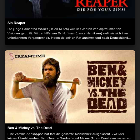
Sin Reaper
Die junge Samantha Walker (Helen Mutch) wird seit Jahren von alptraumhaften
Visionen gequält. Mit der Hilfe von Dr. Hoffman (Lance Henriksen) stellt sie sich ihrer
unbekannten Vergangenheit, indem sie seinen Rat annimmt und nach Deutschland
reist. Da sie als Baby in den USA adoptiert wurde, beschließt sie, die wahren Wurzeln
ihrer Vergangenheit zu erforschen. Ihre Reise führt sie nach "Wallenhausen", einem
ehemaligen deutschen Kloster. Samanthas nächtlicher Einbruch in das Kloster wird zu
einem Kampf um Leben und Tod, als ein maskierter Mönch damit beginnt, einen ihrer
Gefährten nach dem anderen gnadenlos zu ermorden. Schließlich kommt das
Geheimnis ihrer Vergangenheit ans Licht und sie muss sich dem Sin Reaper
entgegenstellen.
Ben & Mickey vs. The Dead
Eine Zombie-Apokalypse hat fast die gesamte Menschheit ausgelöscht. Zwei der
letzten Überlebenden, Ben (Jeremy Gardner) und Mickey (Adam Cronheim), waren vor