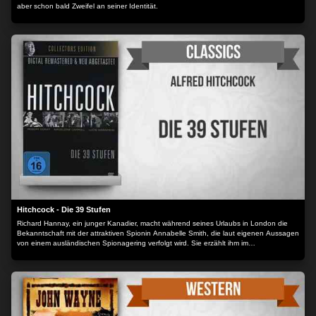
aber schon bald Zweifel an seiner Identität.
Hitchcock - Die 39 Stufen
Richard Hannay, ein junger Kanadier, macht während seines Urlaubs in London die
Bekanntschaft mit der attraktiven Spionin Annabelle Smith, die laut eigenen Aussagen
von einem ausländischen Spionagering verfolgt wird. Sie erzählt ihm im
Zusammenhang mit ihren Verfolgern von gestohlenen Dokumenten, den mysteriösen
39 Stufen und erwähnt einen Ort in Schottland. Kurz darauf findet Hannay Annabelle
tot mit einem Messer im Rücken in seiner Wohnung. In ihrer Hand hält sie eine
Landkarte mit einem markierten Ort in Schottland. Verfolgt von der Polizei, die ihn für
Annabelles Mörder hält, flüchtet Hannay und macht sich mit dem Zug auf die Reise in
das schottische Hochmoor, wo er sich weitere Hinweise erhofft. Kann er dort das
Rätsel um die 39 Stufen lösen?