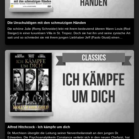
Die Unschuldigen mit den schmutzigen Händen
Die schöne Julie (Romy Schneider) lebt mit ihrem bedeutend älteren Mann Louis (Rod
Steiger) in einer luxuriösen Villa in St. Tropez. Doch sie hat ihn und seine zynische Art
satt und so schmiedet sie mit ihrem jungen Liebhaber Jeff (Paolo Giusti) einen
perfiden Mordkomplott: Sie will Louis beseitigen und mit dessen Vermögen ein neues
Leben beginnen. Es soll aussehen wie ein Unfall, doch der Plan geht schief. Plötzlich
taucht der Totgesagte wieder auf...
Alfred Hitchcock - Ich kämpfe um dich
Dr. Murchison übergibt die Leitung seiner Nervenheilanstalt an den jungen Dr.
Edwardes. Die Psychoanalytikerin Constance verliebt sich in den neuen Chefarzt, hat