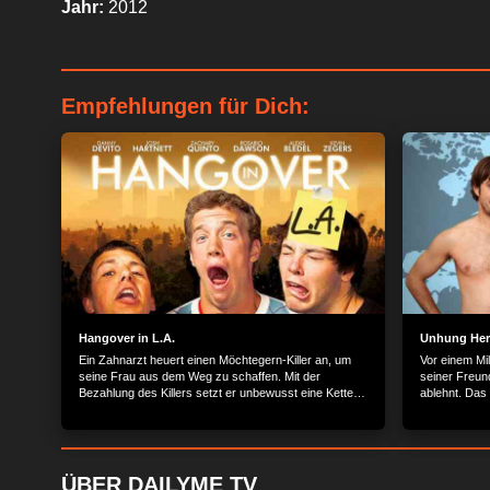
Jahr:
2012
Empfehlungen für Dich:
Hangover in L.A.
Unhung He
Ein Zahnarzt heuert einen Möchtegern-Killer an, um
Vor einem Mi
seine Frau aus dem Weg zu schaffen. Mit der
seiner Freun
Bezahlung des Killers setzt er unbewusst eine Kette
ablehnt. Das
von Ereignissen in Bewegung, die eine Reise durch
sogar in den 
die Bars, Pubs und Strip-Clubs von Los Angeles nach
wird nur noc
sich zieht.
Freundin über
Protagonist b
die Erkenntis
ÜBER DAILYME TV