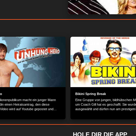
ro
Bikini Spring Break
llionenpublikum macht ein junger Mann
Eine Gruppe von jungen, bildhübschen M
din einen Heiratsantrag, den diese
um Coach Gill hat es geschafft: Sie wurd
 Video wird auf Youtube gepostet und
ausgewählt und dürfen nun am prestigetr
Medien aufgegriffen. Diese Erniedrigung
nationalen Musikwettbewerb teilnehmen. 
h durch den Ablehnungsgrund der
müssen sie allerdings einen äußert lange
troffen: Sein Penis ist ihr zu klein. Der
sich nehmen.
egibt sich auf eine Reise, an deren Ende
 auf die eine Frage stehen soll: ist er zu
HOLE DIR DIE APP