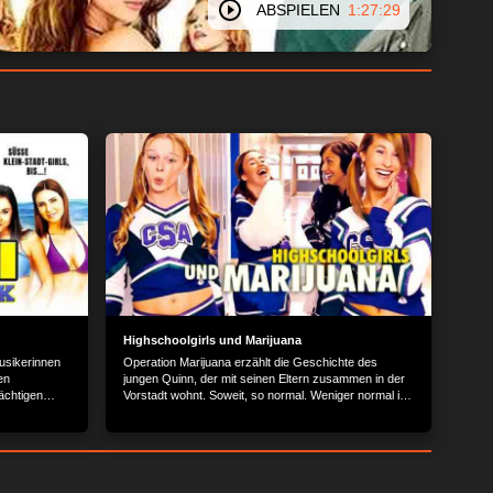
ABSPIELEN
1:27:29
Highschoolgirls und Marijuana
usikerinnen
Operation Marijuana erzählt die Geschichte des
en
jungen Quinn, der mit seinen Eltern zusammen in der
ächtigen
Vorstadt wohnt. Soweit, so normal. Weniger normal ist
Hierfür
die Tatsache, dass Quinns Eltern Neu-Hippies sind,
n Trip auf
die in ihrem Haus eine Marijuana-Plantage besitzen
und dass Quinn, Zeit seines Lebens von seinen
fürsorglichen Eltern zuhause unterrichtet wurde.