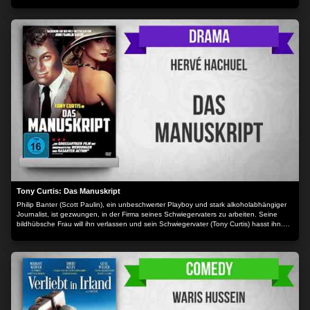
perfiden Mordkomplott: Sie will Louis beseitigen und mit dessen Vermögen ein neues
Leben beginnen. Es soll aussehen wie ein Unfall, doch der Plan geht schief. Plötzlich
taucht der Totgesagte wieder auf...
Tony Curtis: Das Manuskript
Philip Banter (Scott Paulin), ein unbeschwerter Playboy und stark alkoholabhängiger
Journalist, ist gezwungen, in der Firma seines Schwiegervaters zu arbeiten. Seine
bildhübsche Frau will ihn verlassen und sein Schwiegervater (Tony Curtis) hasst ihn.
Banter's Leben, welches aus Alkohol und Frauen besteht, gerät ihm immer mehr
außer Kontrolle. Als er eines morgens, nach durchzechter Nacht, ins Büro schwankt,
findet er auf seinem Schreibtisch ein Manuskript, das er scheinbar selbst geschrieben
hat. Er ist völlig verwirrt, denn es tritt genau das ein, was im Manuskript beschrieben
wird. Als immer neue Manuskripte auftauchen, wird ihm klar, dass irgendjemand
versucht, ihn in den Wahnsinn zu treiben. Doch wer steckt dahinter?