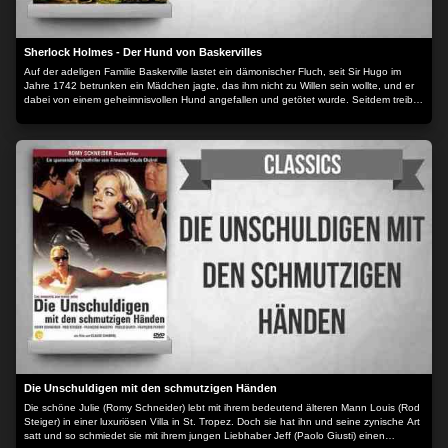
Sherlock Holmes - Der Hund von Baskervilles
Auf der adeligen Familie Baskerville lastet ein dämonischer Fluch, seit Sir Hugo im
Jahre 1742 betrunken ein Mädchen jagte, das ihm nicht zu Willen sein wollte, und er
dabei von einem geheimnisvollen Hund angefallen und getötet wurde. Seitdem treibt
sich der Sage nach ein monströser, heulender Hund in den Mooren herum, die den
Sitz der Familie umgeben.
Die Unschuldigen mit den schmutzigen Händen
Die schöne Julie (Romy Schneider) lebt mit ihrem bedeutend älteren Mann Louis (Rod
Steiger) in einer luxuriösen Villa in St. Tropez. Doch sie hat ihn und seine zynische Art
satt und so schmiedet sie mit ihrem jungen Liebhaber Jeff (Paolo Giusti) einen