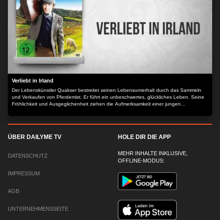
Verliebt in Irland
Der Lebenskünstler Quakser bestreitet seinen Lebensunterhalt durch das Sammeln
und Verkaufen von Pferdemist. Er führt ein unbeschwertes, glückliches Leben. Seine
Fröhlichkeit und Ausgeglichenheit ziehen die Aufmerksamkeit einer jungen
amerikanischen Studentin an. Eine plötzlich in Aussicht stehende Erbschaft
verkompliziert jedoch alles. Die Beziehung droht schließlich an den
grundverschiedenen sozialen Hintergründen und Persönlichkeiten, beider zu
scheitern...
ÜBER DAILYME TV
HOLE DIR DIE APP
MEHR INHALTE INKLUSIVE,
DATENSCHUTZ
OFFLINE-MODUS:
IMPRESSUM
AGB
UNTERNEHMENSSEITE