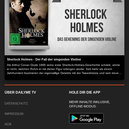
Sherlock Holmes - Der Fall der singenden Violine
Als Arthur Conan Doyle 1886 seine erste Sherlock-Holmes-Geschichte schrieb, ahnte
er nicht, welchen Ruhm er mit dieser Figur erlangen würde: Seit mehr als einem
Jahrhundert faszinieren der eigenwillige Detektiv mit der Tweedmütze und sein treuer
Begleiter Dr. Watson die Fans überall auf dieser Welt.
ÜBER DAILYME TV
HOLE DIR DIE APP
MEHR INHALTE INKLUSIVE,
DATENSCHUTZ
OFFLINE-MODUS:
IMPRESSUM
AGB