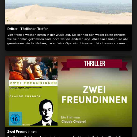
Drifter - Tödliches Treffen
Vier Fremde wachen mitten in der Wüste auf. Sie können sich weder daran erinnern,
wie sie dorthin gekommen sind, noch wer die anderen sind. Aber eines haben sie alle
gemeinsam: frische Narben, die auf eine Operation hinweisen. Noch etwas anderes ist
ihnen allen ohne jeden Zweifel bewusst: sie werden hier draußen sterben. Das heißt,
alle bis auf einen werden sterben. Doch das erkennen sie erst, als ihnen klar wird,
dass der Tod nicht das Ende, sondern nur ein neuer Anfang ist und sie sich in einem
Labyrinth der alternativen Realitäten bewegen. Und aus dieser Anderswelt gibt es nur
einen Ausweg, doch ihn zu durchschreiten kann tödlich sein. Der Inhalt wird
bereitgestellt von: PLAION PICTURES GmbH, Lochhamer Str. 9, 82152
Planegg/München
Zwei Freundinnen