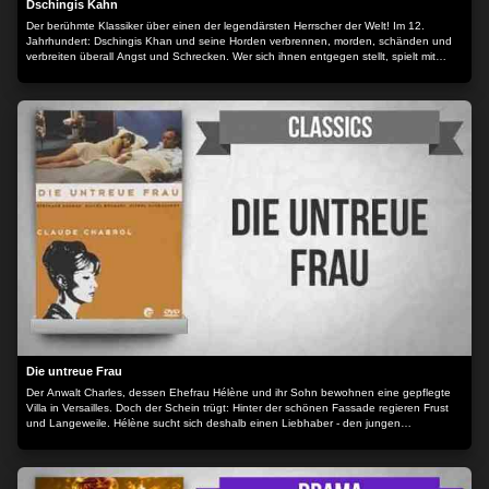
Dschingis Kahn
Der berühmte Klassiker über einen der legendärsten Herrscher der Welt! Im 12.
Jahrhundert: Dschingis Khan und seine Horden verbrennen, morden, schänden und
verbreiten überall Angst und Schrecken. Wer sich ihnen entgegen stellt, spielt mit
seinem Leben und wird bis zum Tode verfolgt. In einem neuen kriegerischen
Schachzug von Intrigen, Kampf und Liebe entführt der große Mongolenherrscher die
edle Prinzessin der Polen. Das ruft den Hirten Marko ins Geschehen, der in diesem
Abenteuer zum Helden wird.
Die untreue Frau
Der Anwalt Charles, dessen Ehefrau Hélène und ihr Sohn bewohnen eine gepflegte
Villa in Versailles. Doch der Schein trügt: Hinter der schönen Fassade regieren Frust
und Langeweile. Hélène sucht sich deshalb einen Liebhaber - den jungen
Schriftsteller Victor. Charles wittert den Betrug und engagiert einen Privatdetektiv. Er
kann seinen Zorn nicht zähmen und nimmt Rache...