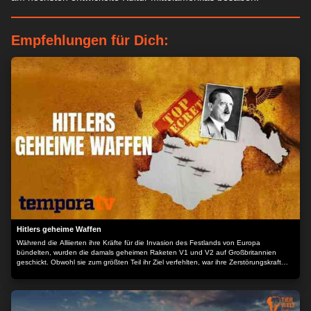
Empfehlungen für Dich:
Hitlers geheime Waffen
Während die Alliierten ihre Kräfte für die Invasion des Festlands von Europa
bündelten, wurden die damals geheimen Raketen V1 und V2 auf Großbritannien
geschickt. Obwohl sie zum größten Teil ihr Ziel verfehlten, war ihre Zerstörungskraft
unfassbar hoch. Hitler trieb die Forschung von überlegenen Waffen gegen seine
Feinde voran, um den Krieg doch noch zu gewinnen. Wären sie zum Einsatz
gekommen, hätte der Krieg eine überraschende Wende genommen. Der Inhalt wird
bereitgestellt von: PLAION PICTURES GmbH, Lochhamer Str. 9, 82152
Planegg/München