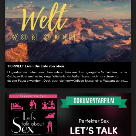
TIERWELT Live - Die Erde von oben
Flugaufnahmen üben einen besonderen Reiz aus. Unzugängliche Schluchten, dichte
Gebirgswälder und weite, karge Wüstenlandschaften lassen sich nur schwer auf
eigene Faust erwandern. Doch auch die merkwürdigen Muster einer Wattlandschaft,
die zahllosen Windungen eines Flusses und die surrealen Bilder kahler
Gesteinsformationen werden erst durch einen Blick von oben erkennbar. "Die Erde
von oben" zeigt Flugaufnahmen pur, lange Einstellungen, wenige Schnitte, ohne
Sprecher. Nur Musik und die Erde mal aus einer anderen Perspektive.