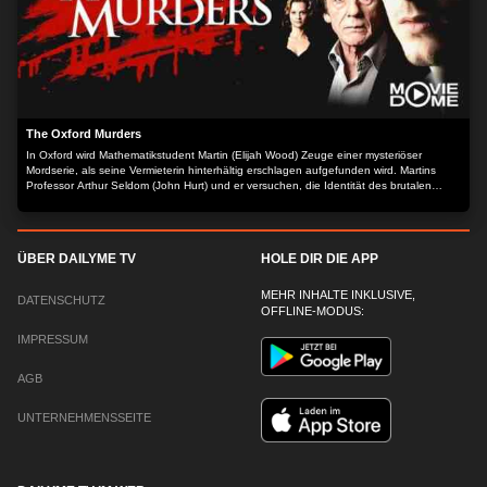
The Oxford Murders
In Oxford wird Mathematikstudent Martin (Elijah Wood) Zeuge einer mysteriöser
Mordserie, als seine Vermieterin hinterhältig erschlagen aufgefunden wird. Martins
Professor Arthur Seldom (John Hurt) und er versuchen, die Identität des brutalen
Serienkillers aufzudecken. Dieser hinterlässt bei seinen Mordopfern eine Reihe von
rätselhaften Symbolen, hinter denen die beiden eine logische Gleichung vermuten,
die sie auf die richtige Spur bringen soll. Doch bei der Lösung des ausgeklügelten,
makabren Puzzles entfaltet sich den beiden eine Wahrheit, die jenseits ihrer
ÜBER DAILYME TV
HOLE DIR DIE APP
Vorstellungskraft liegt. Der Inhalt wird bereitgestellt von: PLAION PICTURES GmbH,
Lochhamer Str. 9, 82152 Planegg/München
MEHR INHALTE INKLUSIVE,
DATENSCHUTZ
OFFLINE-MODUS:
IMPRESSUM
AGB
UNTERNEHMENSSEITE