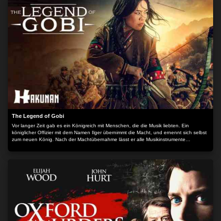
The Legend of Gobi
Vor langer Zeit gab es ein Königreich mit Menschen, die die Musik liebten. Ein
königlicher Offizier mit dem Namen Ilger übernimmt die Macht, und ernennt sich selbst
zum neuen König. Nach der Machtübernahme lässt er alle Musikinstrumente
verbrennen und alle Musiker töten; nur ein Geiger namens Khuguljirgen überlebt.
Obwohl der neue König allmächtig scheint, hat er keinen Thronerben. Aus diesem
Grund lässt er die Prinzessin Egeerel entführen und in seinen Palast bringen. Mit der
Ankunft der Prinzessin beginnen jedoch unerwartete Ereignisse… Der Inhalt wird
bereitgestellt von: PLAION PICTURES GmbH, Lochhamer Str. 9, 82152
Planegg/München