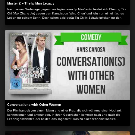
Master Z – The Ip Man Legacy
Nach seiner Niederlage gegen den legänderen 'Ip Man' entscheidet sich Cheung Tin-
Chi (Max Zhang Jin) gegen den Kampfsport 'Wing Chun' und lebt nun ein einfaches
Leben mit seinem Sohn. Doch schon bald gerät Tin Chi in Schwierigkeiten mit der
lokalen Triade, die auch noch sein Haus niederbrennen. Tin Chi flüchtet in die 'Bar
Street' und schlüpft dort bei Chiu Kam Fu, dem Betreiber einer Bar und seiner
Schwester Julia (Ada Liu Yan) unter, die rasch zu seinen Freunden werden. Als Tin Chi
jedoch damit konfrontiert wird, dass die Triade ihre Drogengeschäfte in der Bar Street
ausweiten und Menschen aus seinem neuen Umfeld sterben, fühlt er sich verpflichtet
einzugreifen. Drogenbaron Owen Davidson (Dave Bautista) nimmt grausam Rache
und tötet Tin Chis Freunde. Für Tin Chi ist klar, dass es jetzt zu einem entscheidenden
Showdown kommen muss... Der Inhalt wird bereitgestellt von: PLAION PICTURES
GmbH, Lochhamer Str. 9, 82152 Planegg/München
Conversations with Other Women
Der Film handelt von einem Mann und einer Frau, die sich während einer Hochzeit
kennenlernen und anfreunden. In ihren Gesprächen kommen nach und nach die
Lebensgeschichten der beiden ans Tageslicht, was zu einer sehr emotionalen
Unterhaltung führt.