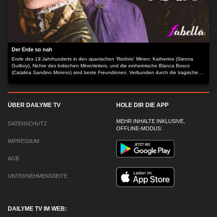
Der Erde so nah
Ende des 19.Jahrhunderts in den spanischen 'Riotinto' Minen: Katherine (Sienna
Guillory), Nichte des britischen Minenleiters, und die einheimische Blanca Bosco
(Catalina Sandino Moreno) sind beste Freundinnen. Verbunden durch die tragische
Zerschlagung einer Arbeiterrevolte im Jahr 1887, bei der die Mädchen bereits früh
erkennen müssen, dass bei dem Kampf um Macht und Geld auch Unschuldige
sterben müssen, werden beide auch als Erwachsene mit den Unterschieden der zwei
Gesellschaftsschichten konfrontiert. Hierbei wird ihre Freundschaft auf eine harte
ÜBER DAILYME TV
HOLE DIR DIE APP
Probe gestellt. Der Inhalt wird bereitgestellt von: PLAION PICTURES GmbH,
Lochhamer Str. 9, 82152 Planegg/München
MEHR INHALTE INKLUSIVE,
DATENSCHUTZ
OFFLINE-MODUS:
IMPRESSUM
AGB
UNTERNEHMENSSEITE
DAILYME TV IM WEB: