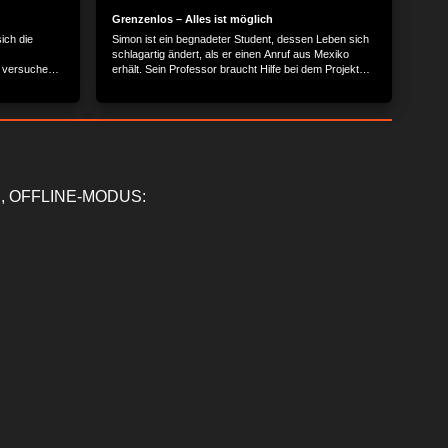
Grenzenlos – Alles ist möglich
ich die
Simon ist ein begnadeter Student, dessen Leben sich
schlagartig ändert, als er einen Anruf aus Mexiko
s versuchen,
erhält. Sein Professor braucht Hilfe bei dem Projekt
en Schurken
grenzenlose Energie zu erzeugen, die er
Ärmel.
Waisenhäusern zur Verfügung stellen möchte. Doch
als Simon die Grenze überquert wird er überfallen und
beinahe erschossen. Um sein Leben zu reite, muss er
herausfinden, in was er hineingeraten ist und das
Projekt seines Professors beenden. Ohne Pass, in
einem Land, das er nicht kennt, braucht Simon die
Hilfe anderer, um selbst eine Hilfe werden zu können
, OFFLINE-MODUS:
Der Inhalt wird bereitgestellt von: Der Inhalt wird
bereitgestellt von: Spotfilm Networx GmbH Goerzallee
299 14167 Berlin