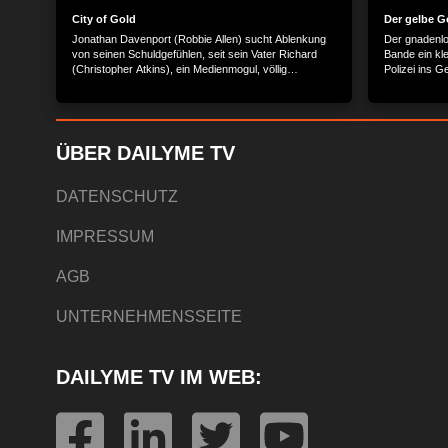
City of Gold
Der gelbe G
Jonathan Davenport (Robbie Allen) sucht Ablenkung
Der gnadenlos
von seinen Schuldgefühlen, seit sein Vater Richard
Bande ein kl
(Christopher Atkins), ein Medienmogul, völlig
Polizei ins 
überraschend Suizid begangen hat. Um seinen
fliehen und 
dunklen Phantasien zu entfliehen, begleitet er seine
rächen. Doch
Ex-Freundin Liz (Riley Dandy), eine aufstrebende
Brüdern Ah W
Galeristin, ins peruanische Amazonas-Gebiet, um dort
haben in der
einen vielversprechenden Künstler zu besuchen.
erwarten die 
ÜBER DAILYME TV
Doch was als abenteuerlicher Kunsttrip geplant war,
von: PLAION
entpuppt sich schon bald als hochriskante Reise in
82152 Plane
eine gefährliche Welt. Denn in den Rebellengebieten ist
DATENSCHUTZ
ein Menschenleben nicht viel wert. Doch nicht nur von
den Rebellen droht Gefahr, je weiter die Beiden in den
IMPRESSUM
Dschungel vordringen, desto stärker spürt Jonathan
eine dämonische Kraft in sich, die eine mysteriöse,
blutige Verbindung in die Vergangenheit zu haben
AGB
scheint... Der Inhalt wird bereitgestellt von: PLAION
PICTURES GmbH, Lochhamer Str. 9, 82152
Planegg/München
UNTERNEHMENSSEITE
DAILYME TV IM WEB: