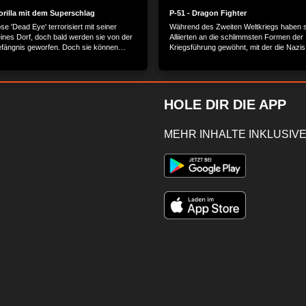
orilla mit dem Superschlag
P-51 - Dragon Fighter
e 'Dead Eye' terrorisiert mit seiner
Während des Zweiten Weltkriegs haben s
eines Dorf, doch bald werden sie von der
Alliierten an die schlimmsten Formen der
Gefängnis geworfen. Doch sie können
Kriegsführung gewöhnt, mit der die Nazi
wollen sich an den Dorfbewohnerinen
ihre Ziele zu erreichen. Aber die finster
 sie haben nicht mit Ah Ching und seinen
aus Deutschland haben noch ein Ass im 
ei und Ah Sha gerechnet. Denn diese
 Zwischenzeit auch Kung Fu trainiert und
Banditen. Der Inhalt wird bereitgestellt
HOLE DIR DIE APP
 PICTURES GmbH, Lochhamer Str. 9,
gg/München
MEHR INHALTE INKLUSIVE