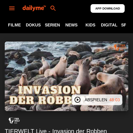
APP DOWNLOAD
FILME
DOKUS
SERIEN
NEWS
KIDS
DIGITAL
SPOR
ABSPIELEN
48:03
TIERWELT Live - Invasion der Robben