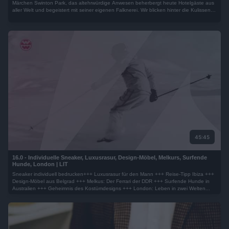
Märchen Swinton Park, das altehrwürdige Anwesen beherbergt heute Hotelgäste aus
aller Welt und begeistert mit seiner eigenen Falknerei. Wir blicken hinter die Kulissen
und entdecken dabei einen Geist...
45:45
16.0 - Individuelle Sneaker, Luxusrasur, Design-Möbel, Melkurs, Surfende
Hunde, London | LIT
Sneaker individuell bedrucken+++ Luxusrasur für den Mann +++ Reise-Tipp Ibiza +++
Design-Möbel aus Belgrad +++ Melkus: Der Ferrari der DDR +++ Surfende Hunde in
Australien +++ Geheimnis des Kostümdesigns +++ London: Leben in zwei Welten...