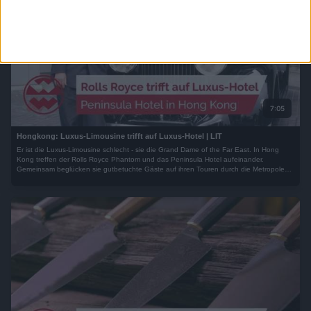
7:05
Hongkong: Luxus-Limousine trifft auf Luxus-Hotel | LIT
Er ist die Luxus-Limousine schlecht - sie die Grand Dame of the Far East. In Hong
Kong treffen der Rolls Royce Phantom und das Peninsula Hotel aufeinander.
Gemeinsam beglücken sie gutbetuchte Gäste auf ihren Touren durch die Metropole
am südchinesischen Meer...