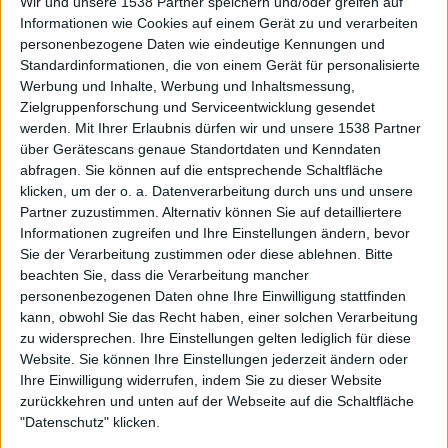
Wir und unsere 1538 Partner speichern und/oder greifen auf
Vermögen - doch nicht diese Flitzer, die wir Euch jetzt zeigen. Es klingt zu schön um
wahr zu sein und tatsächlich, die Sache hat einen kleinen Haken…
Informationen wie Cookies auf einem Gerät zu und verarbeiten
personenbezogene Daten wie eindeutige Kennungen und
Standardinformationen, die von einem Gerät für personalisierte
Werbung und Inhalte, Werbung und Inhaltsmessung,
Zielgruppenforschung und Serviceentwicklung gesendet
werden.
Mit Ihrer Erlaubnis dürfen wir und unsere 1538 Partner
über Gerätescans genaue Standortdaten und Kenndaten
abfragen. Sie können auf die entsprechende Schaltfläche
klicken, um der o. a. Datenverarbeitung durch uns und unsere
Partner zuzustimmen. Alternativ können Sie auf detailliertere
Informationen zugreifen und Ihre Einstellungen ändern, bevor
Sie der Verarbeitung zustimmen oder diese ablehnen.
Bitte
5:19
beachten Sie, dass die Verarbeitung mancher
personenbezogenen Daten ohne Ihre Einwilligung stattfinden
Kuriose Architektur: Das Lebkuchen-Haus in Brooklyn | LIT
kann, obwohl Sie das Recht haben, einer solchen Verarbeitung
Seid Ihr auf der Suche nach einem neuen Eigenheim? Dann ist dieses märchenhafte
zu widersprechen. Ihre Einstellungen gelten lediglich für diese
Anwesen in Brooklyn bei New York vielleicht genau das richtige. Das „Gingerbread
House“ sucht einen neuen Eigentümer. Der muss allerdings tief ins Portemonnaie
Website. Sie können Ihre Einstellungen jederzeit ändern oder
greifen...
Ihre Einwilligung widerrufen, indem Sie zu dieser Website
zurückkehren und unten auf der Webseite auf die Schaltfläche
"Datenschutz" klicken.