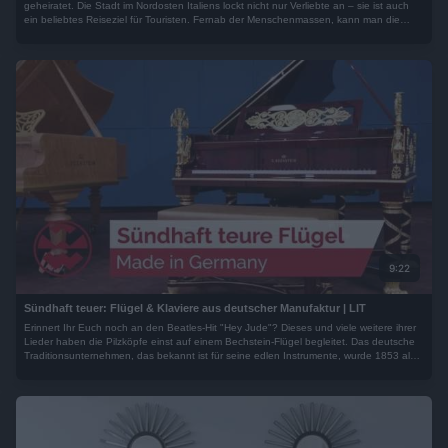
geheiratet. Die Stadt im Nordosten Italiens lockt nicht nur Verliebte an – sie ist auch
ein beliebtes Reiseziel für Touristen. Fernab der Menschenmassen, kann man die
Stadt von einer anderen Seite erleben...
9:22
Sündhaft teuer: Flügel & Klaviere aus deutscher Manufaktur | LIT
Erinnert Ihr Euch noch an den Beatles-Hit "Hey Jude"? Dieses und viele weitere ihrer
Lieder haben die Pilzköpfe einst auf einem Bechstein-Flügel begleitet. Das deutsche
Traditionsunternehmen, das bekannt ist für seine edlen Instrumente, wurde 1853 als
Ein-Mann-Betrieb gegründet. Viele Pianisten weltweit schätzen die hohe Qualität - wir
besuchen Europas größte Flügel-Manufaktur...