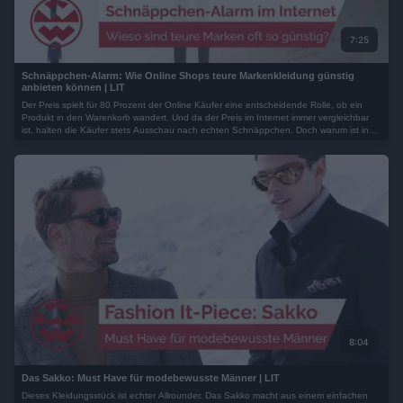
7:25
Schnäppchen-Alarm: Wie Online Shops teure Markenkleidung günstig
anbieten können | LIT
Der Preis spielt für 80 Prozent der Online Käufer eine entscheidende Rolle, ob ein
Produkt in den Warenkorb wandert. Und da der Preis im Internet immer vergleichbar
ist, halten die Käufer stets Ausschau nach echten Schnäppchen. Doch warum ist in
manchen Online Shops einfach alles günstig, obwohl hier Markenware verkauft wird?
Diese Frage bekommen häufig auch die Gründer Jevgenij und Aleksandr Borisenko
gestellt...
8:04
Das Sakko: Must Have für modebewusste Männer | LIT
Dieses Kleidungsstück ist echter Allrounder. Das Sakko macht aus einem einfachen