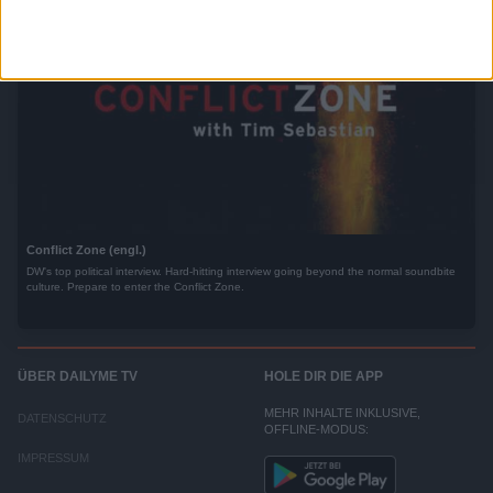
Conflict Zone (engl.)
DW's top political interview. Hard-hitting interview going beyond the normal soundbite
culture. Prepare to enter the Conflict Zone.
ÜBER DAILYME TV
HOLE DIR DIE APP
MEHR INHALTE INKLUSIVE,
DATENSCHUTZ
OFFLINE-MODUS:
IMPRESSUM