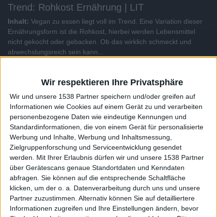
Trend: Rohkost Ernährung | LIT
Inhalt:
Vegan zu essen liegt voll im Trend. Eine Variation dieser
Ernährungsform ist die Rohkost, hierbei werden Lebensmittel
nicht gekocht oder gebacken. Ob das wirklich schmeckt und
abwechslungsreich sein kann...
Alle Videos der Sendung
Wir respektieren Ihre Privatsphäre
Wir und unsere 1538 Partner speichern und/oder greifen auf
Weitere Videos dieser Sendung
Informationen wie Cookies auf einem Gerät zu und verarbeiten
personenbezogene Daten wie eindeutige Kennungen und
Standardinformationen, die von einem Gerät für personalisierte
Werbung und Inhalte, Werbung und Inhaltsmessung,
Zielgruppenforschung und Serviceentwicklung gesendet
werden.
Mit Ihrer Erlaubnis dürfen wir und unsere 1538 Partner
über Gerätescans genaue Standortdaten und Kenndaten
abfragen. Sie können auf die entsprechende Schaltfläche
klicken, um der o. a. Datenverarbeitung durch uns und unsere
Partner zuzustimmen. Alternativ können Sie auf detailliertere
Informationen zugreifen und Ihre Einstellungen ändern, bevor