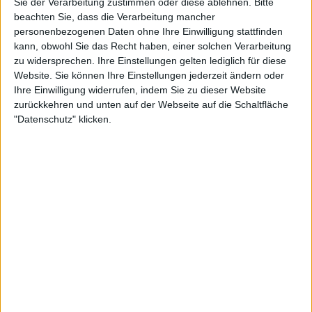
Sie der Verarbeitung zustimmen oder diese ablehnen.
Bitte
5:06
beachten Sie, dass die Verarbeitung mancher
personenbezogenen Daten ohne Ihre Einwilligung stattfinden
Luxus Tapeten: Wandschmuck mit Perlen, Kristallen und Gold | LIT
kann, obwohl Sie das Recht haben, einer solchen Verarbeitung
Wie sehen Eure Wände Zuhause aus? Schlicht, farbig oder bunt tapeziert? Ein
Berliner Unternehmen inszeniert Räume ganz individuell mit luxuriösen Tapeten.
zu widersprechen. Ihre Einstellungen gelten lediglich für diese
Hierbei kommen ausgefallene Materialien wie Perlen, Kristalle oder Gold zum Einsatz.
Website. Sie können Ihre Einstellungen jederzeit ändern oder
Im wahrsten Sinne des Wortes – Wandschmuck – einfach atemberaubend schön..
Ihre Einwilligung widerrufen, indem Sie zu dieser Website
zurückkehren und unten auf der Webseite auf die Schaltfläche
"Datenschutz" klicken.
8:28
Stars auf dem roten Teppich: Filmfestival in Cannes | LIT
Es ist eines der weltweit bedeutendsten Filmfestivals: in Cannes treffen sich Stars und
Filmfans auf dem roten Teppich. Jet-Set Lady Mouna Ayoub ist Teil des Schaulaufens
an der Côte d’Azur und nimmt uns mit in die Welt der Reichen und Schönen...