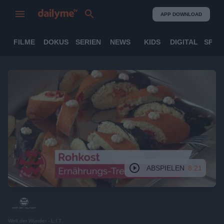
APP DOWNLOAD
FILME
DOKUS
SERIEN
NEWS
KIDS
DIGITAL
SPOR
ABSPIELEN
8:21
Welt der Wunder - L.I.T.