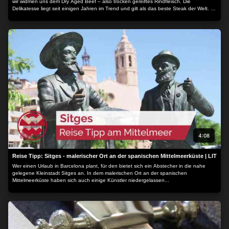
wir widmen uns dem Dry Aged Beef – also trocken gereiftes Rindfleisch. Die
Delikatesse liegt seit einigen Jahren im Trend und gilt als das beste Steak der Welt. In
Hamburg werden wir in die hohe Kunst der Fleischveredelung eingeweiht....
4:08
Reise Tipp: Sitges - malerischer Ort an der spanischen Mittelmeerküste | LIT
Wer einen Urlaub in Barcelona plant, für den bietet sich ein Abstecher in die nahe
gelegene Kleinstadt Sitges an. In dem malerischen Ort an der spanischen
Mittelmeerküste haben sich auch einige Künstler niedergelassen...