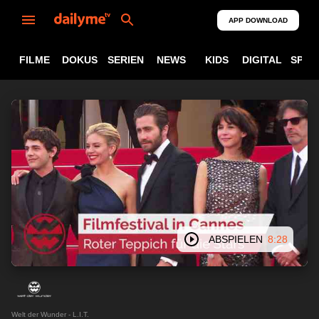
APP DOWNLOAD
FILME
DOKUS
SERIEN
NEWS
KIDS
DIGITAL
SPOR
ABSPIELEN
8:28
Welt der Wunder - L.I.T.