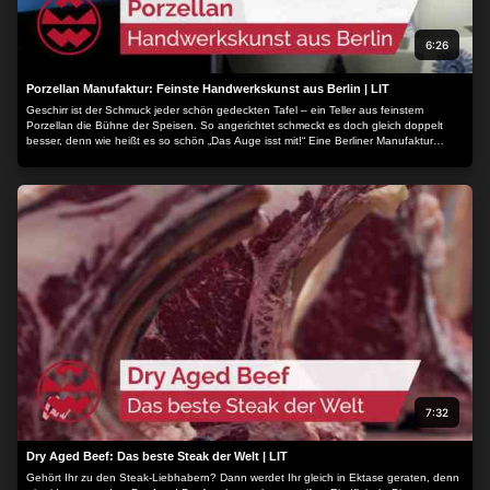
6:26
Porzellan Manufaktur: Feinste Handwerkskunst aus Berlin | LIT
Geschirr ist der Schmuck jeder schön gedeckten Tafel – ein Teller aus feinstem
Porzellan die Bühne der Speisen. So angerichtet schmeckt es doch gleich doppelt
besser, denn wie heißt es so schön „Das Auge isst mit!“ Eine Berliner Manufaktur
belebt die Tischkultur durch hochwertige Handwerkskunst...
7:32
Dry Aged Beef: Das beste Steak der Welt | LIT
Gehört Ihr zu den Steak-Liebhabern? Dann werdet Ihr gleich in Ektase geraten, denn