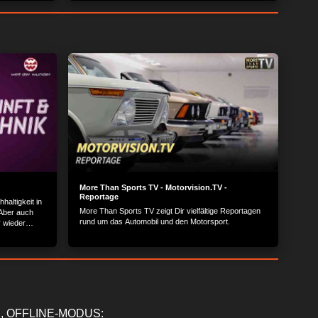
an...
chon bald der
More Than Sports TV - Motorvision.TV -
Reportage
haltigkeit in
More Than Sports TV zeigt Dir vielfältige Reportagen
Aber auch
rund um das Automobil und den Motorsport.
r wieder
 stellen
 in Talks und
ernehmern
len.
, OFFLINE-MODUS: