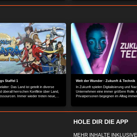
re Kleidungsstück lässt sich zu vielen
mobilen Gadget gehört dieses Problem s
binieren. Und ist ein absolutes Must
Vergangenheit an...
en modebewussten Mann...
gs Staffel 1
Welt der Wunder - Zukunft & Technik
lalter: Das Land ist geteilt in diverse
In Zukunft spielen Digitalisierung und Nach
d überall herrschen Konflikte über Land,
Unternehmen eine immer größere Rolle. 
ssourcen. Immer wieder treten neue,
Privatpersonen begegnen im Alltag imme
dalherren aufs Schlachtfeld, die
neuen technischen Errungenschaften. Wir
en anderen Herrschern das Territorium
innovative Konzepte vor, treffen Experten
achen.
zeigen, wie Franchise-Systeme Jungunt
den Traum von der Selbstständigkeit erfül
HOLE DIR DIE APP
MEHR INHALTE INKLUSIVE