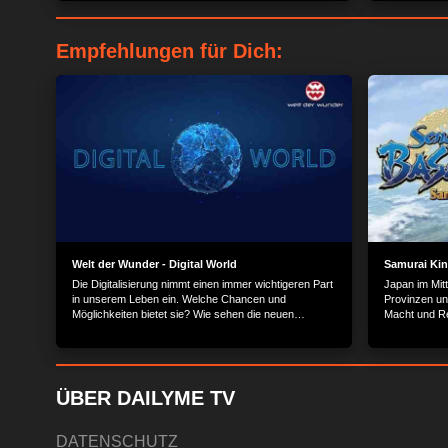
nach echten Schnäppchen. Doch warum ist in
das wandelba
manchen Online Shops einfach alles günstig, obwohl
Anlässen kom
hier Markenware verkauft wird? Diese Frage
have für jed
Empfehlungen für Dich:
bekommen häufig auch die Gründer Jevgenij und
Aleksandr Borisenko gestellt...
Welt der Wunder - Digital World
Samurai Kin
Die Digitalisierung nimmt einen immer wichtigeren Part
Japan im Mitte
in unserem Leben ein. Welche Chancen und
Provinzen un
Möglichkeiten bietet sie? Wie sehen die neuen
Macht und Re
Anwendungen aus? Und welche Prozesse verändern
mächtige Feu
sich dadurch im Alltag? „Digital World“ wirft einen Blick
versuchen, d
in die digitale Zukunft.
streitig zu m
ÜBER DAILYME TV
DATENSCHUTZ