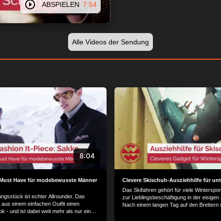
ABSPIELEN
7:54
Alle Videos der Sendung
8:04
 Must Have für modebewusste Männer
Clevere Skischuh-Ausziehhilfe für unt
Das Skifahren gehört für viele Winterspor
ngsstück ist echter Allrounder. Das
zur Lieblingsbeschäftigung in der eisigen
aus einem einfachen Outfit einen
Nach einem langen Tag auf den Brettern 
k - und ist dabei weit mehr als nur eine
oft angeschwollen und die sperrigen Ski
lassisch, elegant, sportlich oder leger -
sich meist nur noch mit Hilfe ausziehen. M