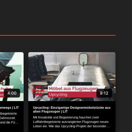
4:00
9:12
erwegs | LIT
Upcycling: Einzigartige Designermöbelstücke aus
alten Flugzeugen | LIT
tbegeisterte
Mit Kreativität und Begeisterung hauchen zwei
 Jahreszeit.
Luftfahrtbegeisterte ausrangierten Flugzeugen neues
sind die Füße
Leben ein. Wie das Upcycling-Projekt der besonderen
schuhe lassen
Art funktioniert, schauen wir uns im Saarland genauer
it einer