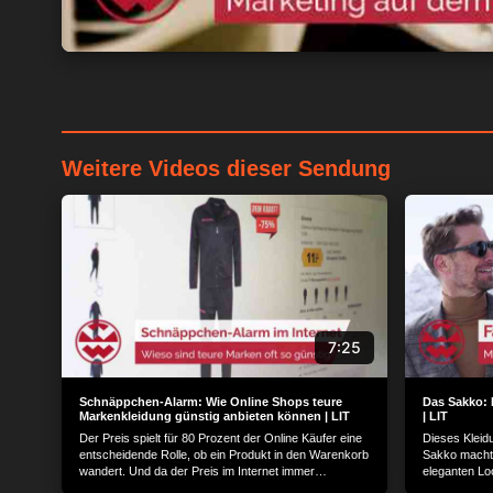
Weitere Videos dieser Sendung
7:25
Schnäppchen-Alarm: Wie Online Shops teure
Das Sakko:
Markenkleidung günstig anbieten können | LIT
| LIT
Der Preis spielt für 80 Prozent der Online Käufer eine
Dieses Kleidu
entscheidende Rolle, ob ein Produkt in den Warenkorb
Sakko macht 
wandert. Und da der Preis im Internet immer
eleganten Loo
vergleichbar ist, halten die Käufer stets Ausschau
„Jacke“. Ob k