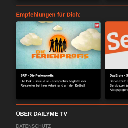
an...
geräuchert +
Schmiedekuns
Designer Kar
Empfehlungen für Dich:
Städtchen Sin
SRF - Die Ferienprofis
DasErste - S
Die Doku-Serie «Die Ferienprofis» begleitet vier
Servicezeit:
Reiseleiter bei ihrer Arbeit rund um den Erdball.
Servicezeit 
Alltagsgegens
ÜBER DAILYME TV
DATENSCHUTZ