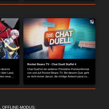
f der Jermyn
Street +++ Bier so edel wie Champagner.
Rocket Beans TV - Chat Duell Staffel 4
in diverse
Chat Duell ist ein weiteres Primetime-Premiumformat
e über Land,
von und auf Rocket Beans TV. Bei diesem Quiz geht
ten neue,
es nicht immer darum, die richtige Antwort parat zu
 die
haben, sondern zu wissen, was der Chat antworten
Territorium
würde.
, OFFLINE-MODUS: