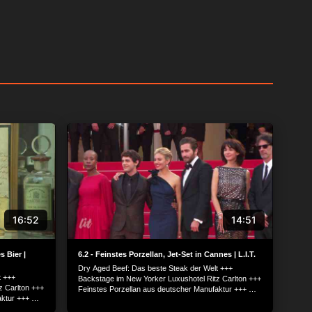
16:52
14:51
 Bier |
6.2 - Feinstes Porzellan, Jet-Set in Cannes | L.I.T.
Dry Aged Beef: Das beste Steak der Welt +++
t +++
Backstage im New Yorker Luxushotel Ritz Carlton +++
z Carlton +++
Feinstes Porzellan aus deutscher Manufaktur +++ Mit
ktur +++ Mit
Jet-Set-Lady Mouna Ayoub auf dem Filmfestival in
stival in
Cannes +++ London: Luxus-Shopping auf der Jermyn