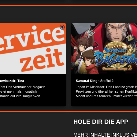
++ Damast Messer: Leidenschaftliche
Cannes +++ London: Luxus-Shopping au
t +++ Prinz des Plastik: Besuch bei
Street +++ Bier so edel wie Champagner.
im Rashid +++ Portugal: Sightseeing im
tra.
ervicezeit: Test
Samurai Kings Staffel 2
 Test Das Verbraucher-Magazin
Japan im Mittelalter: Das Land ist geteilt 
testet mehrmals monatlich
Provinzen und überall herrschen Konflikt
tände auf ihre Tauglichkeit.
Macht und Ressourcen. Immer wieder tre
mächtige Feudalherren aufs Schlachtfeld,
versuchen, den anderen Herrschern das 
streitig zu machen.
HOLE DIR DIE APP
MEHR INHALTE INKLUSIVE