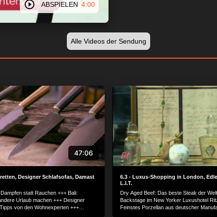
ABSPIELEN
4:00
Alle Videos der Sendung
47:06
aretten, Designer Schlafsofas, Damast
6.3 - Luxus-Shopping in London, Edles
L.I.T.
: Dampfen statt Rauchen +++ Bali:
Dry Aged Beef: Das beste Steak der Wel
andere Urlaub machen +++ Designer
Backstage im New Yorker Luxushotel Rit
 Tipps von den Wohnexperten +++
Feinstes Porzellan aus deutscher Manufa
a: In Berlin wird das „Wässerchen“
Jet-Set-Lady Mouna Ayoub auf dem Filmfe