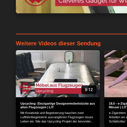
Weitere Videos dieser Sendung
9:12
Upcycling: Einzigartige Designermöbelstücke aus
18.0 - e-Zig
alten Flugzeugen | LIT
Messer | LIT
Mit Kreativität und Begeisterung hauchen zwei
e-Zigaretten
Luftfahrtbegeisterte ausrangierten Flugzeugen neues
Arbeiten wo 
Leben ein. Wie das Upcycling-Projekt der besonderen
Schlafsofas:
Art funktioniert, schauen wir uns im Saarland genauer
Edelholzvodk