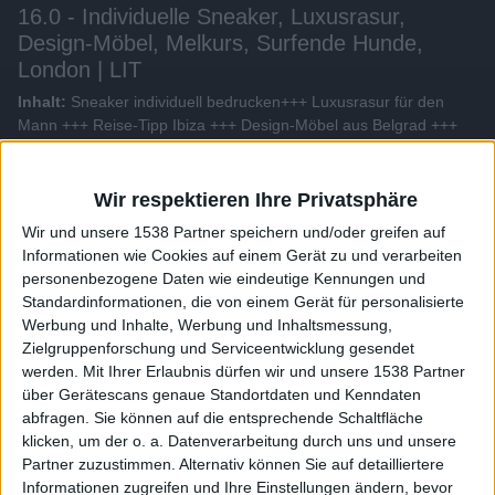
16.0 - Individuelle Sneaker, Luxusrasur,
Design-Möbel, Melkurs, Surfende Hunde,
London | LIT
Inhalt:
Sneaker individuell bedrucken+++ Luxusrasur für den
Mann +++ Reise-Tipp Ibiza +++ Design-Möbel aus Belgrad +++
Melkus: Der Ferrari der DDR +++ Surfende Hunde in Australien
+++ Geheimnis des Kostümdesigns +++ London: Leben in zwei
Welten...
Wir respektieren Ihre Privatsphäre
Wir und unsere 1538 Partner speichern und/oder greifen auf
Alle Videos der Sendung
Informationen wie Cookies auf einem Gerät zu und verarbeiten
personenbezogene Daten wie eindeutige Kennungen und
Standardinformationen, die von einem Gerät für personalisierte
Weitere Videos dieser Sendung
Werbung und Inhalte, Werbung und Inhaltsmessung,
Zielgruppenforschung und Serviceentwicklung gesendet
werden.
Mit Ihrer Erlaubnis dürfen wir und unsere 1538 Partner
über Gerätescans genaue Standortdaten und Kenndaten
abfragen. Sie können auf die entsprechende Schaltfläche
klicken, um der o. a. Datenverarbeitung durch uns und unsere
Partner zuzustimmen. Alternativ können Sie auf detailliertere