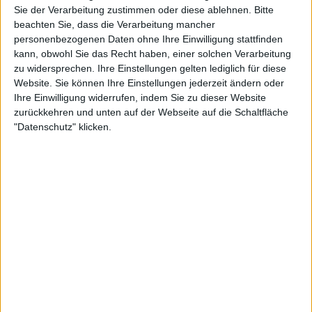
Informationen zugreifen und Ihre Einstellungen ändern, bevor
Sie der Verarbeitung zustimmen oder diese ablehnen.
Bitte
beachten Sie, dass die Verarbeitung mancher
personenbezogenen Daten ohne Ihre Einwilligung stattfinden
kann, obwohl Sie das Recht haben, einer solchen Verarbeitung
7:54
zu widersprechen. Ihre Einstellungen gelten lediglich für diese
Im Trend: Sneaker indivuduell bedrucken | LIT
Website. Sie können Ihre Einstellungen jederzeit ändern oder
In Unternehmen spielt die Coporate Identity eine wichtige Rolle, doch zu den schicken
Ihre Einwilligung widerrufen, indem Sie zu dieser Website
Uniformen gibt es selten die passenden Schuhe. Aus dieser Beobachtung entstand
zurückkehren und unten auf der Webseite auf die Schaltfläche
die Idee Sneaker zu personifizieren und individuell zu bedrucken, damit sie sich mit
nahezu jedem Outfit kombinieren lassen. Nicht nur für Unternehmen...
"Datenschutz" klicken.
7:25