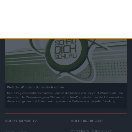
Welt der Wunder - Schau dich schlau
Den Alltag verständlicher machen - das ist die Mission von Joey Grit Winkler und Fero
Andersen. Im Wissensmagazin "Schau dich schlau!" entdecken sie die Lebenswelten,
die uns umgeben und lüften deren spannende Geheimnisse. In jeder Sendung
betrachtet "Schau dich schlau!" ein Themenfeld aus verschiedenen Blickwinkeln und
vermittelt spannendes Wissen.
ÜBER DAILYME TV
HOLE DIR DIE APP
MEHR INHALTE INKLUSIVE,