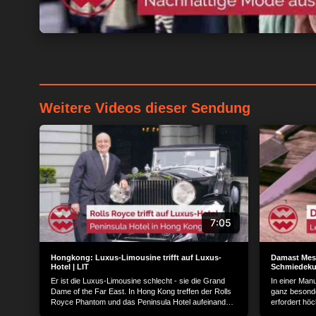
Weitere Videos dieser Sendung
Wir und unsere 1538
verarbeiten persone
Gerät für personali
Serviceentwicklung 
genaue Standortdate
7:05
o. a. Datenverarbeit
Informationen zugrei
ablehnen.
Bitte bea
Hongkong: Luxus-Limousine trifft auf Luxus-
Damast Messe
Hotel | LIT
Schmiedekun
stattfinden kann, ob
Er ist die Luxus-Limousine schlecht - sie die Grand
In einer Man
gelten lediglich für 
Dame of the Far East. In Hong Kong treffen der Rolls
ganz besonde
widerrufen, indem Si
Royce Phantom und das Peninsula Hotel aufeinander.
erfordert hö
Gemeinsam beglücken sie gutbetuchte Gäste auf
glühende Lei
"Datenschutz" klicke