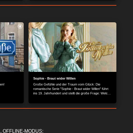
Kulissen und
Kostümdesigns +++ London: Leben in zwei Welten...
Sophie - Braut wider Willen
en!
Große Gefühle und der Traum vom Glück: Die
romantische Serie "Sophie - Braut wider Willen" führt
ins 19. Jahrhundert und stellt die große Frage: Welche
Schranken kann Liebe überwinden?
, OFFLINE-MODUS: