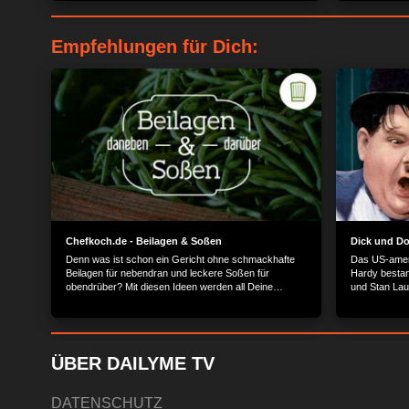
ihren Touren durch die Metropole am südchinesischen
Einzelstücke 
Meer...
Empfehlungen für Dich:
Chefkoch.de - Beilagen & Soßen
Dick und Do
Denn was ist schon ein Gericht ohne schmackhafte
Das US-amer
Beilagen für nebendran und leckere Soßen für
Hardy bestan
obendrüber? Mit diesen Ideen werden all Deine
und Stan Lau
Mahlzeiten aufgewertet.
ÜBER DAILYME TV
DATENSCHUTZ