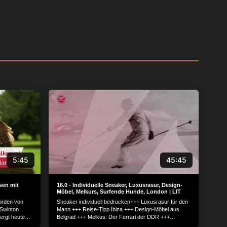
f einem Gerät zu und
n, die von einem
forschung und
ner über Gerätescans
äche klicken, um der
5:45
45:45
f detailliertere
men oder diese
ne Ihre Einwilligung
sen mit
16.0 - Individuelle Sneaker, Luxusrasur, Design-
Möbel, Melkurs, Surfende Hunde, London | LIT
. Ihre Einstellungen
Norden von
Sneaker individuell bedrucken+++ Luxusrasur für den
Einwilligung
 Swinton
Mann +++ Reise-Tipp Ibiza +++ Design-Möbel aus
Schaltfläche
ergt heute
Belgrad +++ Melkus: Der Ferrari der DDR +++
it seiner
Surfende Hunde in Australien +++ Geheimnis des