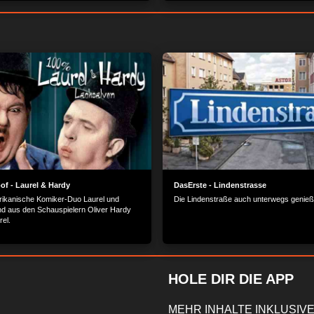
mit einer besonders scharfen Klinge...
eigenen Falknerei. Wir blicken hinter die 
entdecken dabei einen Geist...
MEHR OPTIONEN
ZUSTIMMEN
of - Laurel & Hardy
DasErste - Lindenstrasse
ikanische Komiker-Duo Laurel und
Die Lindenstraße auch unterwegs genieß
d aus den Schauspielern Oliver Hardy
rel.
HOLE DIR DIE APP
MEHR INHALTE INKLUSIVE