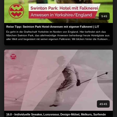
5:45
Reise Tipp: Swinton Park Hotel-Anwesen mit eigener Falknerei | LIT
Es geht in die Graftschaft Yorkshire im Norden von England. Hier befindet sich das
Märchen Swinton Park, das altehrwürdige Anwesen beherbergt heute Hotelgäste aus
aller Welt und begeistert mit seiner eigenen Falknerei. Wir blicken hinter die Kulissen
und entdecken dabei einen Geist...
45:45
16.0 - Individuelle Sneaker, Luxusrasur, Design-Möbel, Melkurs, Surfende