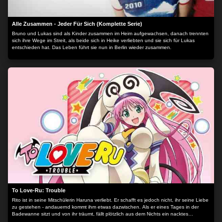
Alle Zusammen - Jeder Für Sich (Komplette Serie)
Bruno und Lukas sind als Kinder zusammen im Heim aufgewachsen, danach trennten
sich ihre Wege im Streit, als beide sich in Heike verliebten und sie sich für Lukas
entschieden hat. Das Leben führt sie nun in Berlin wieder zusammen.
To Love-Ru: Trouble
Rito ist in seine Mitschülerin Haruna verliebt. Er schafft es jedoch nicht, ihr seine Liebe
zu gestehen - andauernd kommt ihm etwas dazwischen. Als er eines Tages in der
Badewanne sitzt und von ihr träumt, fällt plötzlich aus dem Nichts ein nacktes
Mädchen zu ihm in die Wanne. Es ist Prinzessin Lala, die auf der Flucht vor ihrem