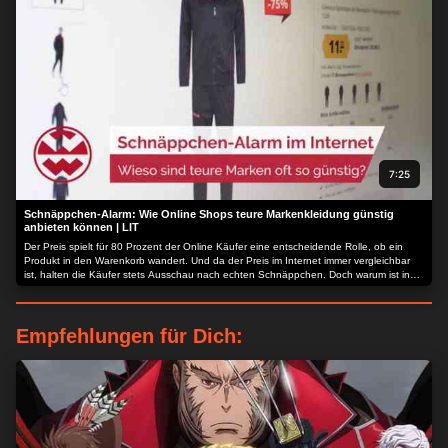
7:25
Schnäppchen-Alarm: Wie Online Shops teure Markenkleidung günstig
anbieten können | LIT
Der Preis spielt für 80 Prozent der Online Käufer eine entscheidende Rolle, ob ein
Produkt in den Warenkorb wandert. Und da der Preis im Internet immer vergleichbar
ist, halten die Käufer stets Ausschau nach echten Schnäppchen. Doch warum ist in
manchen Online Shops einfach alles günstig, obwohl hier Markenware verkauft wird?
Diese Frage bekommen häufig auch die Gründer Jevgenij und Aleksandr Borisenko
gestellt...
Empfehlungen für Dich: