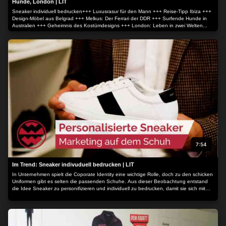
Hunde, London | LIT
Sneaker individuell bedrucken+++ Luxusrasur für den Mann +++ Reise-Tipp Ibiza +++
Design-Möbel aus Belgrad +++ Melkus: Der Ferrari der DDR +++ Surfende Hunde in
Australien +++ Geheimnis des Kostümdesigns +++ London: Leben in zwei Welten...
7:54
Im Trend: Sneaker indivuduell bedrucken | LIT
In Unternehmen spielt die Coporate Identity eine wichtige Rolle, doch zu den schicken
Uniformen gibt es selten die passenden Schuhe. Aus dieser Beobachtung entstand
die Idee Sneaker zu personifizieren und individuell zu bedrucken, damit sie sich mit
nahezu jedem Outfit kombinieren lassen. Nicht nur für Unternehmen...