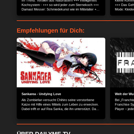
Im Trend: Textilien aus Naturfasern +++ Intelligentes
Kleine Kommu
Kochsystem - +++ so wird jeder zum Sternekoch +++
+++ Das Geh
Damast Messer: Schmiedekunst wie im Mittelalter ++
Mode: Kleid
Havannas geheime Hotspots: Insider-Tipps für den
Luxusuhren 
Urlaub +++ Schlafsofas: Kauf-Tipps von den
Wellness für 
Wohnexperten +++ e-Zigaretten: Dampfen statt
Skischuh-Ausz
rauchen.
Empfehlungen für Dich:
Sankarea - Undying Love
Welt der Wu
Als Zombiefan versucht Chihiro seine verstorbene
Bei „Franchis
Katze mit Hilfe eines Mittels zum Leben zu erwecken.
Franchise Sy
Dabei trifft er auf Rea Sanka, die ihn unterstützt. Das
Player – jed
Mädchen aus strengem Elternhaus sieht in dem Gift
angefangen. 
die Flucht in den Tod. Bei einem Streit mit ihrem Vater
Franchiseneh
stürzt Rea tödlich mit dem Gift in ihrem Körper. Sie
bekannten Ma
wird zum Zombie. Chihiro versucht den Zerfall ihres
Unternehmer 
Körpers aufzuhalten.
hinter die K