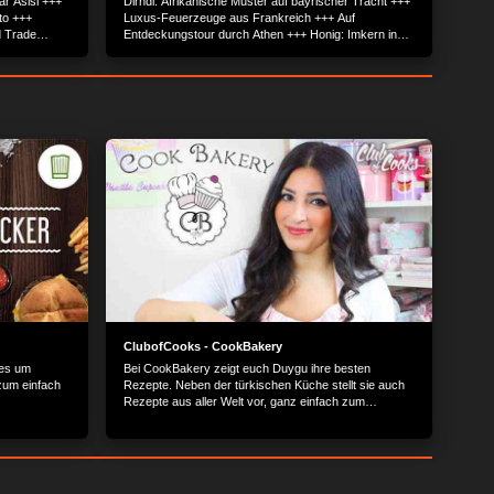
r Asisi +++
Dirndl: Afrikanische Muster auf bayrischer Tracht +++
ato +++
Luxus-Feuerzeuge aus Frankreich +++ Auf
d Trade
Entdeckungstour durch Athen +++ Honig: Imkern in
uhe +++ Loi
der Großstadt +++ Hochzeitstänze in Spanien +++
Schottland: Der beste Whisky der Welt.
ClubofCooks - CookBakery
 es um
Bei CookBakery zeigt euch Duygu ihre besten
zum einfach
Rezepte. Neben der türkischen Küche stellt sie auch
Rezepte aus aller Welt vor, ganz einfach zum
Nachkochen.