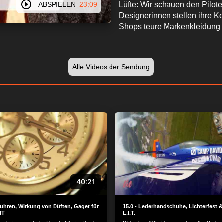
ABSPIELEN
23:09
Lüfte: Wir schauen den Pilot
Designerinnen stellen ihre K
Shops teure Markenkleidung 
Alle Videos der Sendung
40:21
suhren, Wirkung von Düften, Gaget für
15.0 - Lederhandschuhe, Lichterfest &
IT
L.I.T.