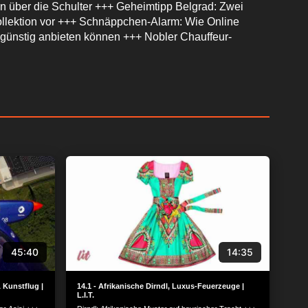
en über die Schulter +++ Geheimtipp Belgrad: Zwei
ollektion vor +++ Schnäppchen-Alarm: Wie Online
günstig anbieten können +++ Nobler Chauffeur-
45:40
14:35
 Kunstflug |
14.1 - Afrikanische Dirndl, Luxus-Feuerzeuge |
L.I.T.