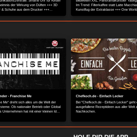
nikationszentrale: Smarte Uhr für Kinder
Bildwelten XXL: Panoramakünstler Yadega
eimnis der Wirkung von Düften +++ 3D
Im Trend: Filterkaffee statt Latte Macchi
er & Schuhe aus dem Drucker +++
Kunstflug der Extraklasse +++ One Worl
mit Geschichte +++ Schlangenmassage:
Center +++ Maßgefertigte Lederhandsch
Mutige +++ Innovative Eine innovative
Krathong: Lichterfest in Thailand.
iehhilfe begeistert Wintersportler.
nder - Franchise Me
Chefkoch.de - Einfach Lecker
e Me“ dreht sich alles um die Welt der
Bei "Chefkoch.de - Einfach Lecker" geht
steme. Ob nationaler Betrieb oder Global
ausgefallene Rezeptideen aus aller Welt 
es Unternehmen hat mit einer kleinen Idee
Nachkochen.
Erfolgreich wurden sie dank mutiger
mer. Sie sind die Gesichter hinter
rken und führen als mittelständische
ihre eigene Firma. Blicken Sie mit uns
ulissen der Franchise Branche. Lernen Sie