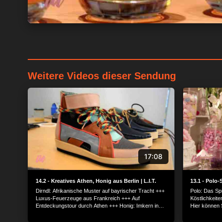
Weitere Videos dieser Sendung
17:08
14.2 - Kreatives Athen, Honig aus Berlin | L.I.T.
13.1 - Polo-
Dirndl: Afrikanische Muster auf bayrischer Tracht +++
Polo: Das Sp
Luxus-Feuerzeuge aus Frankreich +++ Auf
Köstlichkeit
Entdeckungstour durch Athen +++ Honig: Imkern in
Hier können S
der Großstadt +++ Hochzeitstänze in Spanien +++
Schule +++ De
Schottland: Der beste Whisky der Welt.
Barcelona: U