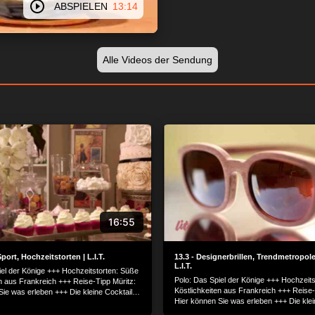
ABSPIELEN
13:14
Alle Videos der Sendung
16:55
Sport, Hochzeitstorten | L.I.T.
13.3 - Designerbrillen, Trendmetropole
L.I.T.
iel der Könige +++ Hochzeitstorten: Süße
Polo: Das Spiel der Könige +++ Hochzeit
en aus Frankreich +++ Reise-Tipp Müritz:
Köstlichkeiten aus Frankreich +++ Reise-
ie was erleben +++ Die kleine Cocktail-
Hier können Sie was erleben +++ Die klei
signerbrillen made in Berlin +++
Schule +++ Designerbrillen made in Berli
nterwegs in der Trendmetropole am