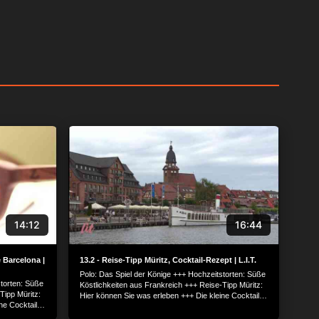
14:12
16:44
 Barcelona |
13.2 - Reise-Tipp Müritz, Cocktail-Rezept | L.I.T.
Polo: Das Spiel der Könige +++ Hochzeitstorten: Süße
storten: Süße
Köstlichkeiten aus Frankreich +++ Reise-Tipp Müritz:
Tipp Müritz:
Hier können Sie was erleben +++ Die kleine Cocktail-
ne Cocktail-
Schule +++ Designerbrillen made in Berlin +++
n +++
Barcelona: Unterwegs in der Trendmetropole am