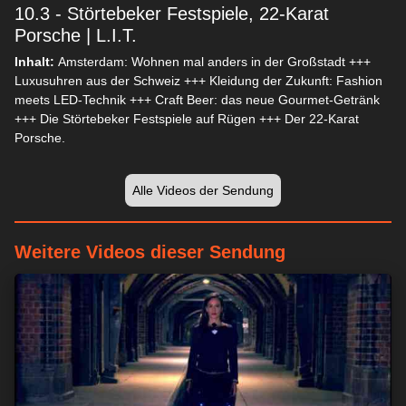
10.3 - Störtebeker Festspiele, 22-Karat
Porsche | L.I.T.
Inhalt:
Amsterdam: Wohnen mal anders in der Großstadt +++
Luxusuhren aus der Schweiz +++ Kleidung der Zukunft: Fashion
meets LED-Technik +++ Craft Beer: das neue Gourmet-Getränk
+++ Die Störtebeker Festspiele auf Rügen +++ Der 22-Karat
Porsche.
Wir respektieren Ihre Privatsphäre
Wir und unsere 1538 Partner speichern und/oder greifen auf
Alle Videos der Sendung
Informationen wie Cookies auf einem Gerät zu und verarbeiten
personenbezogene Daten wie eindeutige Kennungen und
Standardinformationen, die von einem Gerät für personalisierte
Weitere Videos dieser Sendung
Werbung und Inhalte, Werbung und Inhaltsmessung,
Zielgruppenforschung und Serviceentwicklung gesendet
werden.
Mit Ihrer Erlaubnis dürfen wir und unsere 1538 Partner
über Gerätescans genaue Standortdaten und Kenndaten
abfragen. Sie können auf die entsprechende Schaltfläche
klicken, um der o. a. Datenverarbeitung durch uns und unsere
Partner zuzustimmen. Alternativ können Sie auf detailliertere
Informationen zugreifen und Ihre Einstellungen ändern, bevor