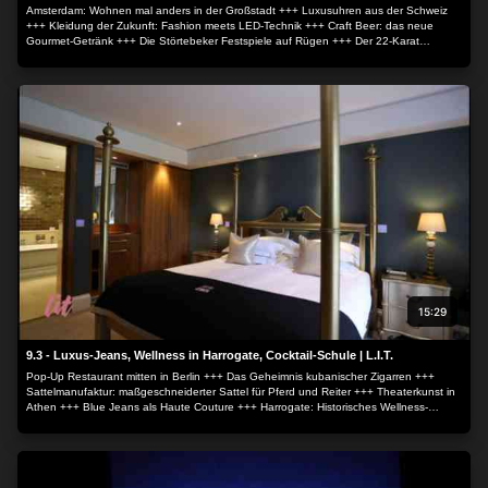
Amsterdam: Wohnen mal anders in der Großstadt +++ Luxusuhren aus der Schweiz
+++ Kleidung der Zukunft: Fashion meets LED-Technik +++ Craft Beer: das neue
Gourmet-Getränk +++ Die Störtebeker Festspiele auf Rügen +++ Der 22-Karat
Porsche.
15:29
9.3 - Luxus-Jeans, Wellness in Harrogate, Cocktail-Schule | L.I.T.
Pop-Up Restaurant mitten in Berlin +++ Das Geheimnis kubanischer Zigarren +++
Sattelmanufaktur: maßgeschneiderter Sattel für Pferd und Reiter +++ Theaterkunst in
Athen +++ Blue Jeans als Haute Couture +++ Harrogate: Historisches Wellness-
Städtchen +++ Cocktail-Rezept: Mirabellen Margarita.