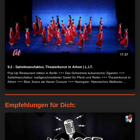
17:37
9.2 - Sattelmanufaktur, Theaterkunst in Athen | L.I.T.
Pop-Up Restaurant mitten in Berlin +++ Das Geheimnis kubanischer Zigarren +++
Sattelmanufaktur: maßgeschneiderter Sattel für Pferd und Reiter +++ Theaterkunst in
Athen +++ Blue Jeans als Haute Couture +++ Harrogate: Historisches Wellness-
Städtchen +++ Cocktail-Rezept: Mirabellen Margarita.
Empfehlungen für Dich:
ZUSTIMMEN
MEHR OPTIONEN