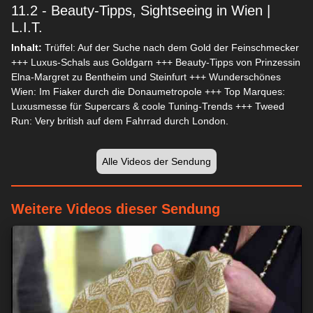
11.2 - Beauty-Tipps, Sightseeing in Wien |
L.I.T.
Inhalt:
Trüffel: Auf der Suche nach dem Gold der Feinschmecker
+++ Luxus-Schals aus Goldgarn +++ Beauty-Tipps von Prinzessin
Elna-Margret zu Bentheim und Steinfurt +++ Wunderschönes
Wien: Im Fiaker durch die Donaumetropole +++ Top Marques:
Luxusmesse für Supercars & coole Tuning-Trends +++ Tweed
Run: Very british auf dem Fahrrad durch London.
Wir respektieren Ihre Privatsphäre
Wir und unsere 1538 Partner speichern und/oder greifen auf
Informationen wie Cookies auf einem Gerät zu und verarbeiten
Alle Videos der Sendung
personenbezogene Daten wie eindeutige Kennungen und
Standardinformationen, die von einem Gerät für personalisierte
Werbung und Inhalte, Werbung und Inhaltsmessung,
Weitere Videos dieser Sendung
Zielgruppenforschung und Serviceentwicklung gesendet
werden.
Mit Ihrer Erlaubnis dürfen wir und unsere 1538 Partner
über Gerätescans genaue Standortdaten und Kenndaten
abfragen. Sie können auf die entsprechende Schaltfläche
klicken, um der o. a. Datenverarbeitung durch uns und unsere
Partner zuzustimmen. Alternativ können Sie auf detailliertere
Informationen zugreifen und Ihre Einstellungen ändern, bevor