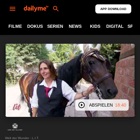
APP DOWNLOAD
FILME
DOKUS
SERIEN
NEWS
KIDS
DIGITAL
SPOR
ABSPIELEN
18:40
Welt der Wunder - L.I.T.