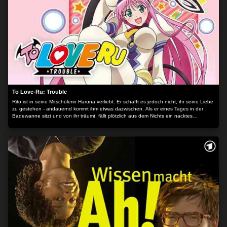
MEHR OPTIONEN
To Love-Ru: Trouble
Rito ist in seine Mitschülerin Haruna verliebt. Er schafft es jedoch nicht, ihr seine Liebe
zu gestehen - andauernd kommt ihm etwas dazwischen. Als er eines Tages in der
Badewanne sitzt und von ihr träumt, fällt plötzlich aus dem Nichts ein nacktes
Mädchen zu ihm in die Wanne. Es ist Prinzessin Lala, die auf der Flucht vor ihrem
Vater ist. Kurzerhand überlegt sich Lala, Rito heiraten zu wollen...