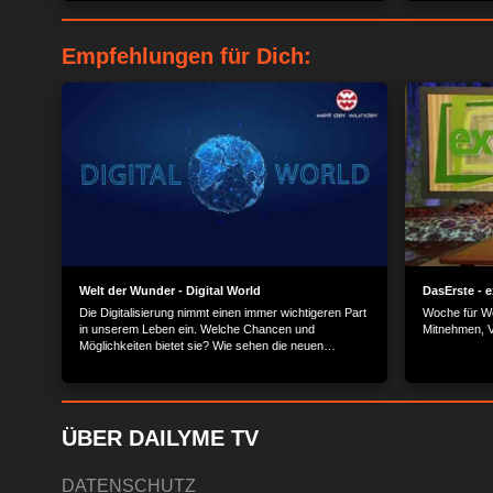
Festspiele auf Rügen +++ Der 22-Karat Porsche.
als Haute Co
Wellness-Stä
Margarita.
Empfehlungen für Dich:
Welt der Wunder - Digital World
DasErste - e
Die Digitalisierung nimmt einen immer wichtigeren Part
Woche für W
in unserem Leben ein. Welche Chancen und
Mitnehmen, 
Möglichkeiten bietet sie? Wie sehen die neuen
Anwendungen aus? Und welche Prozesse verändern
sich dadurch im Alltag? „Digital World“ wirft einen Blick
in die digitale Zukunft.
ÜBER DAILYME TV
DATENSCHUTZ