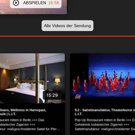
ABSPIELEN
16:58
Alle Videos der Sendung
15:29
Jeans, Wellness in Harrogate,
9.2 - Sattelmanufaktur, Theaterkunst i
le | L.I.T.
L.I.T.
urant mitten in Berlin +++ Das
Pop-Up Restaurant mitten in Berlin +++ 
banischer Zigarren +++
Geheimnis kubanischer Zigarren +++
ktur: maßgeschneiderter Sattel für Pferd
Sattelmanufaktur: maßgeschneiderter Satt
++ Theaterkunst in Athen +++ Blue Jeans
und Reiter +++ Theaterkunst in Athen ++