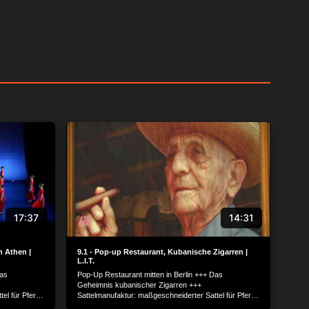
17:37
14:31
n Athen |
9.1 - Pop-up Restaurant, Kubanische Zigarren |
L.I.T.
Das
Pop-Up Restaurant mitten in Berlin +++ Das
Geheimnis kubanischer Zigarren +++
el für Pferd
Sattelmanufaktur: maßgeschneiderter Sattel für Pferd
+ Blue Jeans
und Reiter +++ Theaterkunst in Athen +++ Blue Jeans