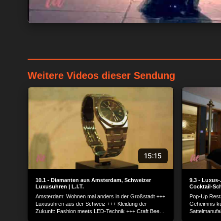
Weitere Videos dieser Sendung
15:15
10.1 - Diamanten aus Amsterdam, Schweizer
9.3 - Luxus-
Luxusuhren | L.I.T.
Cocktail-Schu
Amsterdam: Wohnen mal anders in der Großstadt +++
Pop-Up Resta
Luxusuhren aus der Schweiz +++ Kleidung der
Geheimnis ku
Zukunft: Fashion meets LED-Technik +++ Craft Beer:
Sattelmanufa
das neue Gourmet-Getränk +++ Die Störtebeker
und Reiter +