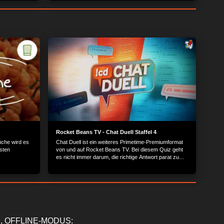
isches
als Haute Couture +++ Harrogate: Historisches
 Mirabellen
Wellness-Städtchen +++ Cocktail-Rezept: Mirabellen
Margarita.
Rocket Beans TV - Chat Duell Staffel 4
üche wird es
Chat Duell ist ein weiteres Primetime-Premiumformat
sten
von und auf Rocket Beans TV. Bei diesem Quiz geht
es nicht immer darum, die richtige Antwort parat zu
haben, sondern zu wissen, was der Chat antworten
würde.
, OFFLINE-MODUS: