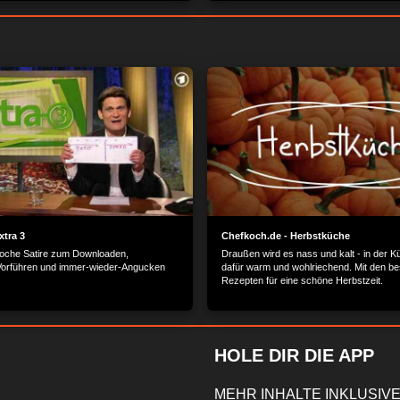
uture +++ Harrogate: Historisches
als Haute Couture +++ Harrogate: Histor
dtchen +++ Cocktail-Rezept: Mirabellen
Wellness-Städtchen +++ Cocktail-Rezept:
Margarita.
xtra 3
Chefkoch.de - Herbstküche
oche Satire zum Downloaden,
Draußen wird es nass und kalt - in der K
Vorführen und immer-wieder-Angucken
dafür warm und wohlriechend. Mit den be
Rezepten für eine schöne Herbstzeit.
HOLE DIR DIE APP
MEHR INHALTE INKLUSIVE