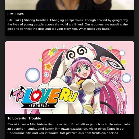
Life Links
Life Links | Sharing Realities. Changing perspectives. Though divided by geography,
the lives of young people across the world are linked. Our reporters are traveling the
globe to connect the dots and tell your story, too. What holds you back?
To Love-Ru: Trouble
Rito ist in seine Mitschülerin Haruna verliebt. Er schafft es jedoch nicht, ihr seine Liebe
zu gestehen - andauernd kommt ihm etwas dazwischen. Als er eines Tages in der
Badewanne sitzt und von ihr träumt, fällt plötzlich aus dem Nichts ein nacktes
Mädchen zu ihm in die Wanne. Es ist Prinzessin Lala, die auf der Flucht vor ihrem