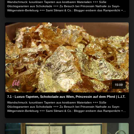
Wandschmuck: luxuriösen Tapeten aus kostbaren Materialien +++ Süße
Glücksgaranten aus Schokolade +++ Zu Besuch bei Prinzessin Nathalie zu Sayn-
Wittgenstein-Berleburg +++ Sami Slimani & Co.: Blogger erobern das Rampenlicht +++
Oldtimer-Treffen: mit dem Bond-Kultauto Aston Martin +++ Sitges: malerischer Ort an
der spanischen Mittelmeerküste +++ Jodel-Workshop als Glücklichmacher +++ Zum
Verkauf: Das "Lebkuchen"-Haus in Brooklyn.
15:09
7.1 - Luxus-Tapeten, Schokolade aus Wien, Prinzessin auf dem Pferd | L.I.T.
Wandschmuck: luxuriösen Tapeten aus kostbaren Materialien +++ Süße
Glücksgaranten aus Schokolade +++ Zu Besuch bei Prinzessin Nathalie zu Sayn-
Wittgenstein-Berleburg +++ Sami Slimani & Co.: Blogger erobern das Rampenlicht +++
Oldtimer-Treffen: mit dem Bond-Kultauto Aston Martin +++ Sitges: malerischer Ort an
der spanischen Mittelmeerküste +++ Jodel-Worksop als Glücklichmacher +++ Zum
Verkauf: Das "Lebkuchen"-Haus in Brooklyn.