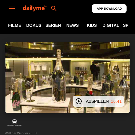
APP DOWNLOAD
FILME
DOKUS
SERIEN
NEWS
KIDS
DIGITAL
SPOR
ABSPIELEN
16:41
Welt der Wunder - L.I.T.