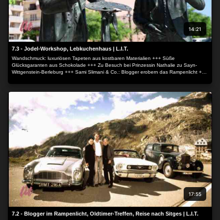
14:21
7.3 - Jodel-Workshop, Lebkuchenhaus | L.I.T.
Wandschmuck: luxuriösen Tapeten aus kostbaren Materialien +++ Süße
Glücksgaranten aus Schokolade +++ Zu Besuch bei Prinzessin Nathalie zu Sayn-
Wittgenstein-Berleburg +++ Sami Slimani & Co.: Blogger erobern das Rampenlicht +++
Oldtimer-Treffen: mit dem Bond-Kultauto Aston Martin +++ Sitges: malerischer Ort an
der spanischen Mittelmeerküste +++ Jodel-Workshop als Glücklichmacher +++ Zum
Verkauf: Das "Lebkuchen"-Haus in Brooklyn.
17:55
7.2 - Blogger im Rampenlicht, Oldtimer-Treffen, Reise nach Sitges | L.I.T.