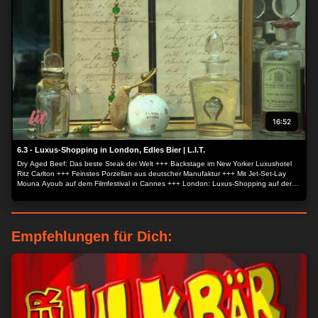
16:52
6.3 - Luxus-Shopping in London, Edles Bier | L.I.T.
Dry Aged Beef: Das beste Steak der Welt +++ Backstage im New Yorker Luxushotel
Ritz Carlton +++ Feinstes Porzellan aus deutscher Manufaktur +++ Mit Jet-Set-Lay
Mouna Ayoub auf dem Filmfestival in Cannes +++ London: Luxus-Shopping auf der
Jermyn Street +++ Bier so edel wie Champagner.
Empfehlungen für Dich: