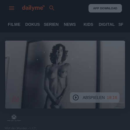
APP DOWNLOAD
FILME
DOKUS
SERIEN
NEWS
KIDS
DIGITAL
SPOR
ABSPIELEN
18:18
Welt der Wunder - L.I.T.