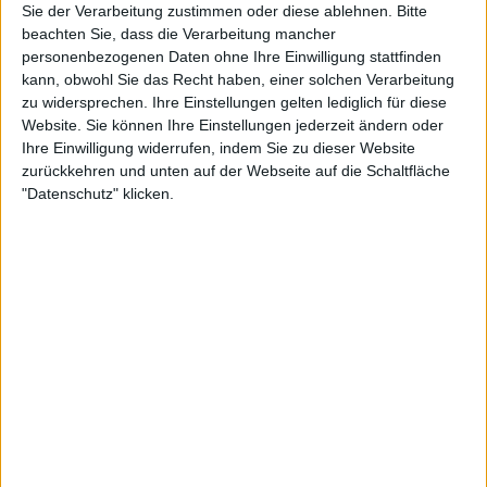
Sie der Verarbeitung zustimmen oder diese ablehnen.
Bitte
beachten Sie, dass die Verarbeitung mancher
16:41
personenbezogenen Daten ohne Ihre Einwilligung stattfinden
kann, obwohl Sie das Recht haben, einer solchen Verarbeitung
8.1 - Champagner, Harris Tweed | L.I.T.
zu widersprechen. Ihre Einstellungen gelten lediglich für diese
Edler Schaumwein: Auf der Spuren des Champagners +++ Harris Tweed: Todschick
Website. Sie können Ihre Einstellungen jederzeit ändern oder
und typisch britisch +++ Caracas: Papageien in der Großstadt +++ Art Basel: Kunst
Ihre Einwilligung widerrufen, indem Sie zu dieser Website
trifft Big Business +++ Individuelle Autoschlüssel für Luxuskarossen +++ Kostbare
Messer-Unikate aus Schweden +++ Venedig: Sightseeing fernab der Touristenpfade.
zurückkehren und unten auf der Webseite auf die Schaltfläche
"Datenschutz" klicken.
14:21
7.3 - Jodel-Workshop, Lebkuchenhaus | L.I.T.