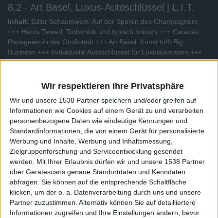
8.2 - Art Basel, Luxus-Autoschlüssel | L.I.T.
Inhalt:
Edler Schaumwein: Auf der Spuren des Champagners
+++ Harris Tweed: Todschick und typisch britisch +++ Caracas:
Papageien in der Großstadt +++ Art Basel: Kunst trifft Big
Business +++ Individuelle Autoschlüssel für Luxuskarossen +++
Kostbare Messer-Unikate aus Schweden +++ Venedig:
Sightseeing fernab der Touristenpfade.
Wir respektieren Ihre Privatsphäre
Alle Videos der Sendung
Wir und unsere 1538 Partner speichern und/oder greifen auf
Informationen wie Cookies auf einem Gerät zu und verarbeiten
personenbezogene Daten wie eindeutige Kennungen und
Weitere Videos dieser Sendung
Standardinformationen, die von einem Gerät für personalisierte
Werbung und Inhalte, Werbung und Inhaltsmessung,
Zielgruppenforschung und Serviceentwicklung gesendet
werden.
Mit Ihrer Erlaubnis dürfen wir und unsere 1538 Partner
über Gerätescans genaue Standortdaten und Kenndaten
abfragen. Sie können auf die entsprechende Schaltfläche
klicken, um der o. a. Datenverarbeitung durch uns und unsere
Partner zuzustimmen. Alternativ können Sie auf detailliertere
Informationen zugreifen und Ihre Einstellungen ändern, bevor