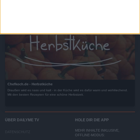
Chefkoch.de - Herbstküche
Draußen wird es nass und kalt - in der Küche wird es dafür warm und wohlriechend.
Mit den besten Rezepten für eine schöne Herbstzeit.
ÜBER DAILYME TV
HOLE DIR DIE APP
MEHR INHALTE INKLUSIVE,
DATENSCHUTZ
OFFLINE-MODUS: