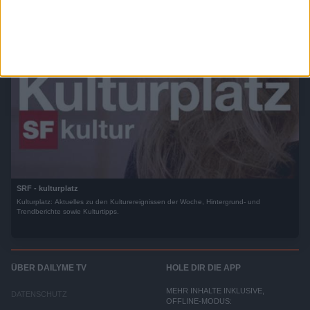
SRF - kulturplatz
Kulturplatz: Aktuelles zu den Kulturereignissen der Woche, Hintergrund- und
Trendberichte sowie Kulturtipps.
ÜBER DAILYME TV
HOLE DIR DIE APP
MEHR INHALTE INKLUSIVE,
DATENSCHUTZ
OFFLINE-MODUS: