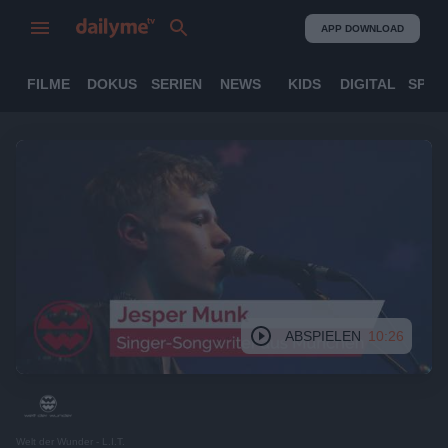
APP DOWNLOAD
FILME
DOKUS
SERIEN
NEWS
KIDS
DIGITAL
SPOR
ABSPIELEN
10:26
Welt der Wunder - L.I.T.