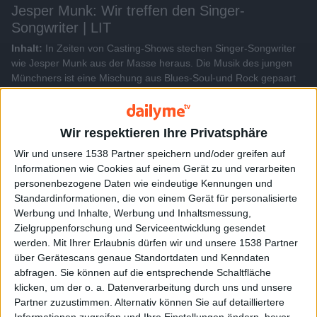
Jesper Munk: Wir treffen den Singer-
Songwriter | LIT
Inhalt:
In Zeiten von Casting-Shows stechen Singer-Songwriter
wie Jesper Munk aus der Masse heraus. Die Musik des jungen
Münchners ist eine Mischung aus Blues-Soul-und Rock gepaart
mit seiner einprägsamen Stimme. Wir haben Jesper bei einem
Live Auftritt begleitet...
Wir respektieren Ihre Privatsphäre
Alle Videos der Sendung
Wir und unsere 1538 Partner speichern und/oder greifen auf
Informationen wie Cookies auf einem Gerät zu und verarbeiten
personenbezogene Daten wie eindeutige Kennungen und
Weitere Videos dieser Sendung
Standardinformationen, die von einem Gerät für personalisierte
Werbung und Inhalte, Werbung und Inhaltsmessung,
Zielgruppenforschung und Serviceentwicklung gesendet
werden.
Mit Ihrer Erlaubnis dürfen wir und unsere 1538 Partner
über Gerätescans genaue Standortdaten und Kenndaten
abfragen. Sie können auf die entsprechende Schaltfläche
klicken, um der o. a. Datenverarbeitung durch uns und unsere
Partner zuzustimmen. Alternativ können Sie auf detailliertere
Informationen zugreifen und Ihre Einstellungen ändern, bevor