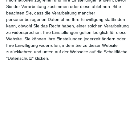
Sie der Verarbeitung zustimmen oder diese ablehnen.
Bitte
beachten Sie, dass die Verarbeitung mancher
personenbezogenen Daten ohne Ihre Einwilligung stattfinden
8:52
kann, obwohl Sie das Recht haben, einer solchen Verarbeitung
Parfüm: Die Visitenkarte der Persönlichkeit | LIT
zu widersprechen. Ihre Einstellungen gelten lediglich für diese
Das Parfüm ist die Visitenkarte unserer Persönlichkeit. Entweder man mag einen
Website. Sie können Ihre Einstellungen jederzeit ändern oder
Geruch oder eben nicht. Doch wie findet man den passenden, individuellen Duft?
Ihre Einwilligung widerrufen, indem Sie zu dieser Website
Eine Parfümeurin weiht uns in die Geheimnisse ihrer sinnlichen Kunst ein...
zurückkehren und unten auf der Webseite auf die Schaltfläche
"Datenschutz" klicken.
7:03
Krawatten aus Seide: Der exklusive Klassiker für den Mann | LIT