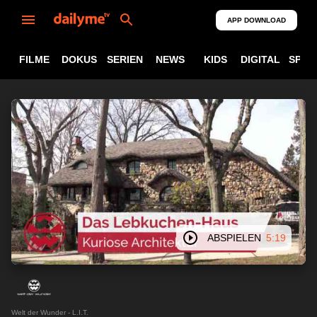
APP DOWNLOAD
FILME
DOKUS
SERIEN
NEWS
KIDS
DIGITAL
SPOR
ABSPIELEN
5:19
Welt der Wunder - L.I.T.