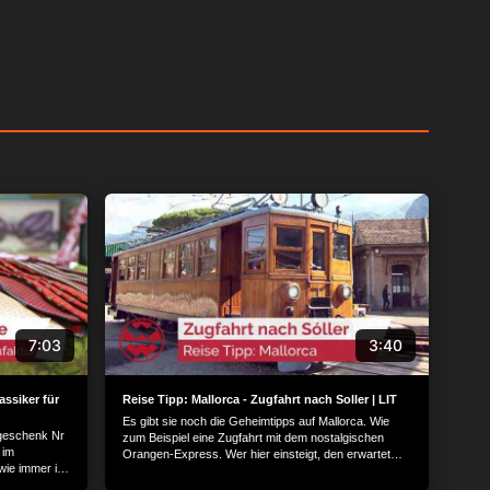
7:03
3:40
assiker für
Reise Tipp: Mallorca - Zugfahrt nach Soller | LIT
Es gibt sie noch die Geheimtipps auf Mallorca. Wie
sgeschenk Nr
zum Beispiel eine Zugfahrt mit dem nostalgischen
 im
Orangen-Express. Wer hier einsteigt, den erwartet
wie immer in
eine kleine Zeitreise über die Mittelmeerinsel...
edle