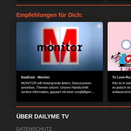
einprägsamen Stimme. Wir haben Jesper bei einem
Live Auftritt begleitet...
Empfehlungen für Dich:
DasErste - Monitor
To Love-Ru:
MONITOR will Hintergründe liefern, Diskussionen
Rito ist in se
anstoßen, Themen setzen. Unsere Handschrift:
es jedoch nic
seriöse Information, gepaart mit einer sorgfältigen
andauernd ko
Analyse.
Tages in der 
plötzlich au
in die Wanne.
vor ihrem Vat
heiraten zu wo
ÜBER DAILYME TV
DATENSCHUTZ