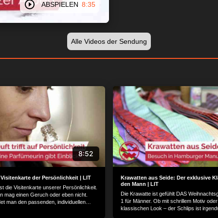
ABSPIELEN
8:35
Alle Videos der Sendung
8:52
Visitenkarte der Persönlichkeit | LIT
Krawatten aus Seide: Der exklusive Kl
den Mann | LIT
t die Visitenkarte unserer Persönlichkeit.
Die Krawatte ist gefühlt DAS Weihnacht
 mag einen Geruch oder eben nicht.
1 für Männer. Ob mit schrillem Motiv oder
det man den passenden, individuellen
klassischen Look – der Schlips ist irgend
arfümeurin weiht uns in die Geheimnisse
Mode. Eine Hamburger Manufaktur näht 
en Kunst ein...