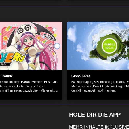
Seidenkrawatten noch heute von Hand un
Tradition mit Individualität...
 Trouble
Global Ideas
ine Mitschülerin Haruna verliebt. Er schafft
50 Reportagen, 5 Kontinente, 1 Thema: W
ht, ihr seine Liebe zu gestehen -
Menschen und Projekte, die mit klugen I
mmt ihm etwas dazwischen. Als er eines
den Klimawandel mobil machen.
Badewanne sitzt und von ihr träumt, fällt
s dem Nichts ein nacktes Mädchen zu ihm
 Es ist Prinzessin Lala, die auf der Flucht
er ist. Kurzerhand überlegt sich Lala, Rito
llen...
HOLE DIR DIE APP
MEHR INHALTE INKLUSIVE