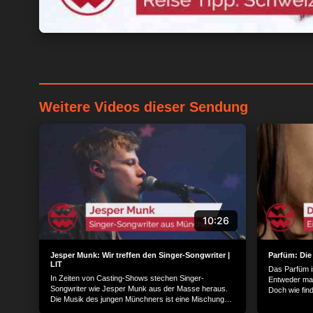
Weitere Videos dieser Sendung
10:26
Jesper Munk: Wir treffen den Singer-Songwriter |
Parfüm: Die 
LIT
Das Parfüm is
In Zeiten von Casting-Shows stechen Singer-
Entweder man
Songwriter wie Jesper Munk aus der Masse heraus.
Doch wie fin
Die Musik des jungen Münchners ist eine Mischung
Duft? Eine P
aus Blues-Soul-und Rock gepaart mit seiner
ihrer sinnlich