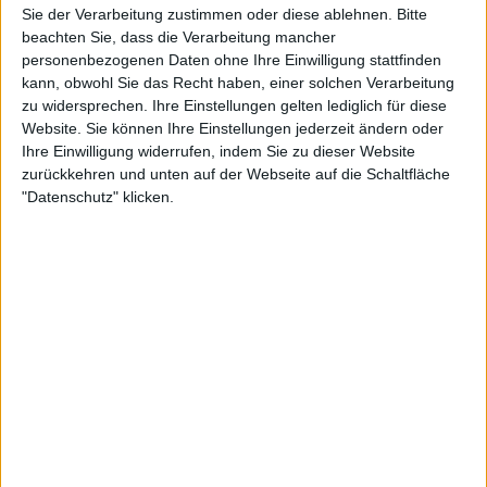
Informationen zugreifen und Ihre Einstellungen ändern, bevor
Sie der Verarbeitung zustimmen oder diese ablehnen.
Bitte
beachten Sie, dass die Verarbeitung mancher
personenbezogenen Daten ohne Ihre Einwilligung stattfinden
16:40
kann, obwohl Sie das Recht haben, einer solchen Verarbeitung
zu widersprechen. Ihre Einstellungen gelten lediglich für diese
3.2 - Manschettenknöpfe, Individuelles Parfum | L.I.T.
Website. Sie können Ihre Einstellungen jederzeit ändern oder
Amsterdam: Stadt der Diamanten +++ Hauptstadt-Schrippe: Berlins älteste Bäckerei
Ihre Einwilligung widerrufen, indem Sie zu dieser Website
+++ Kostbare Manschettenknöpfe made in Hamburg +++ Parfum trifft Persönlichkeit:
zurückkehren und unten auf der Webseite auf die Schaltfläche
Der individuelle Duft +++ Geheimtipp Mallorca: Zeitreise nach Sóller +++
Konzertbesuch bei Singer/Songwriter Jesper Munk.
"Datenschutz" klicken.
14:46