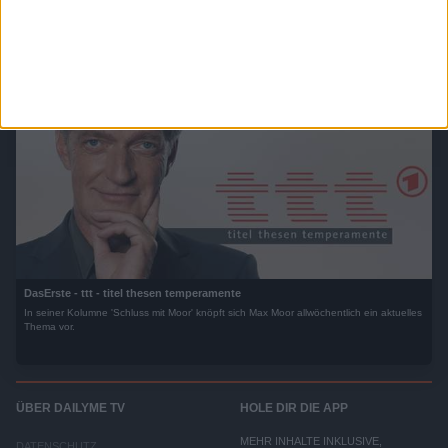
DasErste - ttt - titel thesen temperamente
In seiner Kolumne 'Schluss mit Moor' knöpft sich Max Moor allwöchentlich ein aktuelles
Thema vor.
ÜBER DAILYME TV
HOLE DIR DIE APP
MEHR INHALTE INKLUSIVE,
DATENSCHUTZ