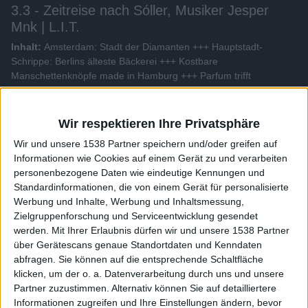
3.3 - Zeitreise nach Sóller, Musiker Jesper
Mnk | L.I.T.
Inhalt:
Amsterdam: Stadt der Diamanten +++ Hauptstadt-
Schrippe: Berlins älteste Bäckerei +++ Kostbare
Manschettenknöpfe made in Hamburg +++ Parfum trifft
Persönlichkeit: Der individuelle Duft +++ Geheimtipp Mallorca:
Zeitreise nach Sóller +++ Konzertbesuch bei Singer/Songwriter
Jesper Munk.
Wir respektieren Ihre Privatsphäre
Wir und unsere 1538 Partner speichern und/oder greifen auf
Alle Videos der Sendung
Informationen wie Cookies auf einem Gerät zu und verarbeiten
personenbezogene Daten wie eindeutige Kennungen und
Standardinformationen, die von einem Gerät für personalisierte
Weitere Videos dieser Sendung
Werbung und Inhalte, Werbung und Inhaltsmessung,
Zielgruppenforschung und Serviceentwicklung gesendet
werden.
Mit Ihrer Erlaubnis dürfen wir und unsere 1538 Partner
über Gerätescans genaue Standortdaten und Kenndaten
abfragen. Sie können auf die entsprechende Schaltfläche
klicken, um der o. a. Datenverarbeitung durch uns und unsere
Partner zuzustimmen. Alternativ können Sie auf detailliertere