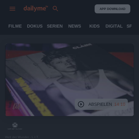
APP DOWNLOAD
FILME
DOKUS
SERIEN
NEWS
KIDS
DIGITAL
SPOR
ABSPIELEN
14:10
Welt der Wunder - L.I.T.