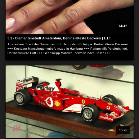
14:46
3.1 - Diamantenstadt Amsterdam, Berlins älteste Bäckerei | L.I.T.
Amsterdam: Stadt der Diamanten +++ Hauptstadt-Schrippe: Berlins älteste Bäckerei
+++ Kostbare Manschettenknöpfe made in Hamburg +++ Parfum trifft Persönlichkeit:
Der individuelle Duft +++ Geheimtipp Mallorca: Zeitreise nach Sóller +++
Konzertbesuch bei Singer/Songwriter Jesper Munk.
15:20