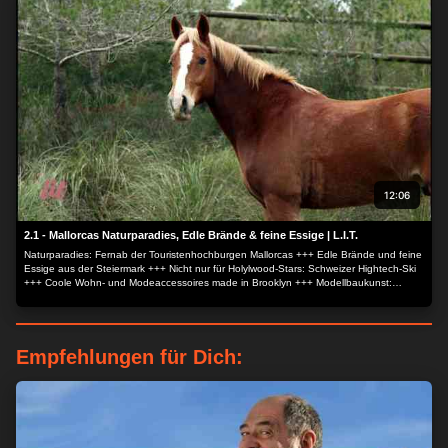
12:06
2.1 - Mallorcas Naturparadies, Edle Brände & feine Essige | L.I.T.
Naturparadies: Fernab der Touristenhochburgen Mallorcas +++ Edle Brände und feine
Essige aus der Steiermark +++ Nicht nur für Holylwood-Stars: Schweizer Hightech-Ski
+++ Coole Wohn- und Modeaccessoires made in Brooklyn +++ Modellbaukunst:
Männerträume im Miniaturformat +++ Backstage im Luxus-Schlosshotel Swinton Park.
Empfehlungen für Dich: