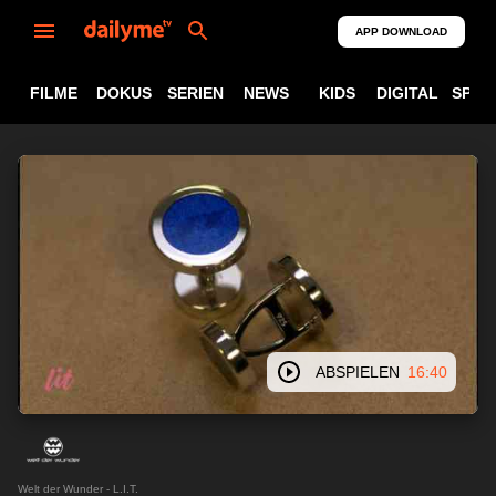
APP DOWNLOAD
FILME
DOKUS
SERIEN
NEWS
KIDS
DIGITAL
SPOR
ABSPIELEN
16:40
Welt der Wunder - L.I.T.