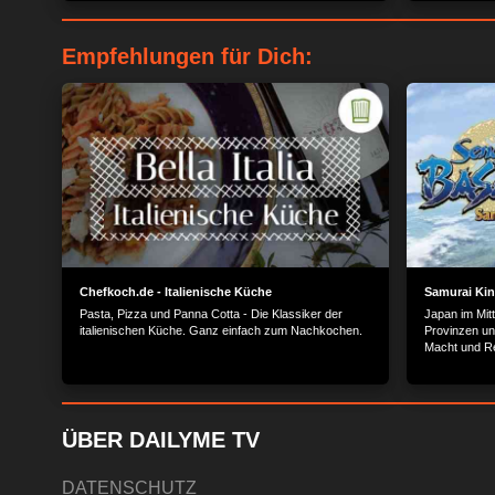
Käsekuchen 
+++ Kochen lernen an der Academie von Star-Koch
+++ Kochen l
Paul Bocuse.
Paul Bocuse.
Empfehlungen für Dich:
Chefkoch.de - Italienische Küche
Samurai Kin
Pasta, Pizza und Panna Cotta - Die Klassiker der
Japan im Mitte
italienischen Küche. Ganz einfach zum Nachkochen.
Provinzen un
Macht und Re
mächtige Feu
versuchen, d
streitig zu m
ÜBER DAILYME TV
DATENSCHUTZ