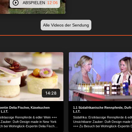
ABSPIELEN
12:06
Alle Videos der Sendung
14:28
ertin Delia Fischer, Käsekuchen
1.1 Südafrikanische Rennpferde, Duft
L.I.T.
L.I.T.
rstklassige Rennpferde & edler Wein +++
Südafrika: Erstklassige Rennpferde & ed
 Zauber: Duft-Design made in New York
Unsichtbarer Zauber: Duft-Design made 
h bei Wohnglück-Expertin Delia Fischer
+++ Zu Besuch bei Wohnglück-Expertin D
 isst mit: Süße Kunstwerke aus
+++ Das Auge isst mit: Süße Kunstwerke