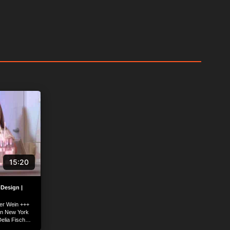
15:20
-Design |
ler Wein +++
in New York
elia Fischer
 aus