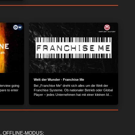
tierleder
 Star-Koch
Welt der Wunder - Franchise Me
interview going
Bei „Franchise Me“ dreht sich alles um die Welt der
pare to enter
Franchise Systeme. Ob nationaler Betrieb oder Global
Player – jedes Unternehmen hat mit einer kleinen Idee
angefangen. Erfolgreich wurden sie dank mutiger
Franchisenehmer. Sie sind die Gesichter hinter
bekannten Marken und führen als mittelständische
Unternehmer ihre eigene Firma. Blicken Sie mit uns
hinter die Kulissen der Franchise Branche. Lernen Sie
die Visionen der Gründer kennen. Erfahren Sie mehr
über die Chancen der Franchise-Konzepte und
erleben Sie, wie sich Franchisenehmer den großen
, OFFLINE-MODUS: