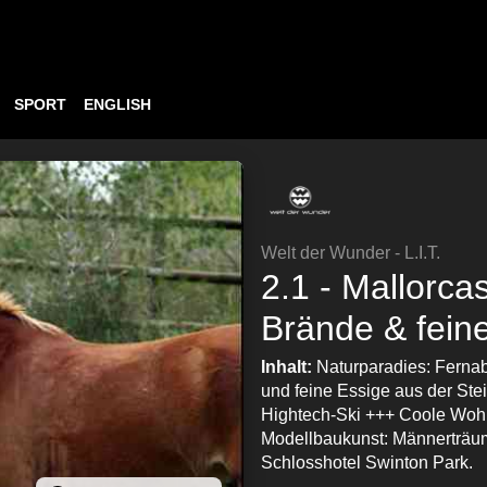
SPORT
ENGLISH
Welt der Wunder - L.I.T.
2.1 - Mallorca
Brände & feine 
Inhalt:
Naturparadies: Ferna
und feine Essige aus der Ste
Hightech-Ski +++ Coole Woh
Modellbaukunst: Männerträum
Schlosshotel Swinton Park.