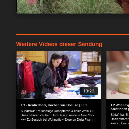
Weitere Videos dieser Sendung
13:23
1.3 - Rentierleder, Kochen wie Bocuse | L.I.T.
1.2 Wohnexp
Kreationen | 
Südafrika: Erstklassige Rennpferde & edler Wein +++
Südafrika: E
Unsichtbarer Zauber: Duft-Design made in New York
Unsichtbarer
+++ Zu Besuch bei Wohnglück-Expertin Delia Fischer
+++ Zu Besuc
+++ Das Auge isst mit: Süße Kunstwerke aus
+++ Das Auge
Käsekuchen +++ Luxuriöse Mode aus Rentierleder