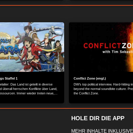
+++ Luxuriöse Mode aus Rentierleder
Käsekuchen +++ Luxuriöse Mode aus Ren
ernen an der Academie von Star-Koch
+++ Kochen lernen an der Academie von
Paul Bocuse.
gs Staffel 1
Conflict Zone (engl.)
lalter: Das Land ist geteilt in diverse
DW's top political interview. Hard-hitting 
d überall herrschen Konflikte über Land,
beyond the normal soundbite culture. Pre
ssourcen. Immer wieder treten neue,
the Conflict Zone.
dalherren aufs Schlachtfeld, die
en anderen Herrschern das Territorium
achen.
HOLE DIR DIE APP
MEHR INHALTE INKLUSIVE