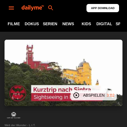
APP DOWNLOAD
FILME
DOKUS
SERIEN
NEWS
KIDS
DIGITAL
SPOR
ABSPIELEN
3:02
Welt der Wunder - L.I.T.