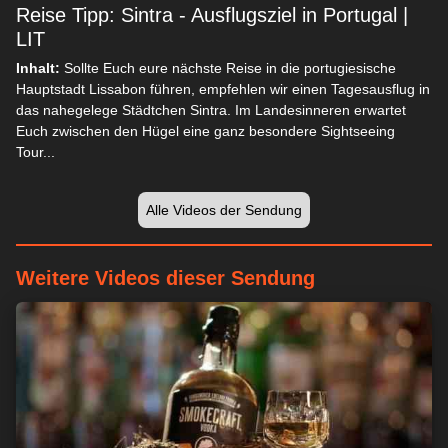
Reise Tipp: Sintra - Ausflugsziel in Portugal |
LIT
Inhalt:
Sollte Euch eure nächste Reise in die portugiesische
Hauptstadt Lissabon führen, empfehlen wir einen Tagesausflug in
das nahegelege Städtchen Sintra. Im Landesinneren erwartet
Euch zwischen den Hügel eine ganz besondere Sightseeing
Tour...
Wir respektieren Ihre Privatsphäre
Wir und unsere 1538 Partner speichern und/oder greifen auf
Alle Videos der Sendung
Informationen wie Cookies auf einem Gerät zu und verarbeiten
personenbezogene Daten wie eindeutige Kennungen und
Standardinformationen, die von einem Gerät für personalisierte
Weitere Videos dieser Sendung
Werbung und Inhalte, Werbung und Inhaltsmessung,
Zielgruppenforschung und Serviceentwicklung gesendet
werden.
Mit Ihrer Erlaubnis dürfen wir und unsere 1538 Partner
über Gerätescans genaue Standortdaten und Kenndaten
abfragen. Sie können auf die entsprechende Schaltfläche
klicken, um der o. a. Datenverarbeitung durch uns und unsere
Partner zuzustimmen. Alternativ können Sie auf detailliertere
Informationen zugreifen und Ihre Einstellungen ändern, bevor