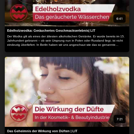
Sie der Verarbeitung zustimmen oder diese ablehnen.
Bitte
beachten Sie, dass die Verarbeitung mancher
personenbezogenen Daten ohne Ihre Einwilligung stattfinden
6:41
kann, obwohl Sie das Recht haben, einer solchen Verarbeitung
zu widersprechen. Ihre Einstellungen gelten lediglich für diese
Edelholzwodka: Geräuchertes Geschmackserlebnis| LIT
Website. Sie können Ihre Einstellungen jederzeit ändern oder
Der Wodka gilt als eines der ältesten alkoholischen Getränke. Er wurde bereits im 15.
Ihre Einwilligung widerrufen, indem Sie zu dieser Website
Jahrhundert gebrannt – ob sein Ursprung nun in Polen oder Russland liegt, ist nicht
eindeutig überliefert. In Berlin haben wir uns angeschaut wie das so genannte
zurückkehren und unten auf der Webseite auf die Schaltfläche
„Wässerchen“ nach einer ganz besonderen Methode hergestellt wird...
"Datenschutz" klicken.
7:21
Das Geheimnis der Wirkung von Düften | LIT