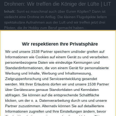
Drohnen: Wir treffen die Könige der Lüfte | LIT
Inhalt:
Surrt es manchmal auch über Euren Köpfen? Dann ist
vielleicht eine Drohne im Anflug. Die kleinen Flugobjekte liefern
spektakuläre Aufnahmen aus der Luft und wir treffen jetzt drei
Piloten, die ihr Hobby zum Beruf gemacht haben...
Alle Videos der Sendung
Wir respektieren Ihre Privatsphäre
Wir und unsere 1538 Partner speichern und/oder greifen auf
Weitere Videos dieser Sendung
Informationen wie Cookies auf einem Gerät zu und verarbeiten
personenbezogene Daten wie eindeutige Kennungen und
Standardinformationen, die von einem Gerät für personalisierte
Werbung und Inhalte, Werbung und Inhaltsmessung,
Zielgruppenforschung und Serviceentwicklung gesendet
werden.
Mit Ihrer Erlaubnis dürfen wir und unsere 1538 Partner
über Gerätescans genaue Standortdaten und Kenndaten
abfragen. Sie können auf die entsprechende Schaltfläche
klicken, um der o. a. Datenverarbeitung durch uns und unsere
Partner zuzustimmen. Alternativ können Sie auf detailliertere
Informationen zugreifen und Ihre Einstellungen ändern, bevor