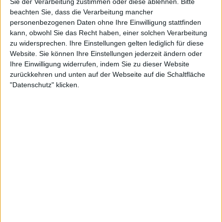
Sie der Verarbeitung zustimmen oder diese ablehnen.
Bitte
5:33
beachten Sie, dass die Verarbeitung mancher
personenbezogenen Daten ohne Ihre Einwilligung stattfinden
Trauminsel Bali: Arbeiten wo andere Urlaub machen | LIT
kann, obwohl Sie das Recht haben, einer solchen Verarbeitung
Wenn Ihr Euren Beruf ein jedem Ort der Welt ausüben könntet, wohin würde es Euch
ziehen? Während Ihr noch über ein Traumziel nachdenkt, stellen wir einen Mann aus
zu widersprechen. Ihre Einstellungen gelten lediglich für diese
der Pfalz vor, der dort arbeitet, wo andere Urlaub machen...
Website. Sie können Ihre Einstellungen jederzeit ändern oder
Ihre Einwilligung widerrufen, indem Sie zu dieser Website
zurückkehren und unten auf der Webseite auf die Schaltfläche
"Datenschutz" klicken.
3:02
Reise Tipp: Sintra - Ausflugsziel in Portugal | LIT
Sollte Euch eure nächste Reise in die portugiesische Hauptstadt Lissabon führen,
empfehlen wir einen Tagesausflug in das nahegelege Städtchen Sintra. Im
Landesinneren erwartet Euch zwischen den Hügel eine ganz besondere Sightseeing