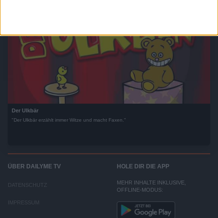
Der Ulkbär
"Der Ulkbär erzählt immer Witze und macht Faxen."
ÜBER DAILYME TV
HOLE DIR DIE APP
MEHR INHALTE INKLUSIVE,
DATENSCHUTZ
OFFLINE-MODUS:
IMPRESSUM