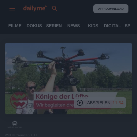
APP DOWNLOAD
FILME
DOKUS
SERIEN
NEWS
KIDS
DIGITAL
SPOR
ABSPIELEN
11:54
Welt der Wunder - L.I.T.