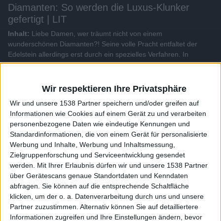
Diamanten: So werden die Luxus-Klunker
gefertigt | LIT
Inhalt:
Liebe Damen, wer träumt nicht von einem
wunderschönen Diamanten?! Seine volle Pracht entfaltet der
Edelstein allerdings erst durch ein spezielles Verfahren. In
Amsterdam blicken wir hinter die Kulissen einer der bekanntesten
Diamanten-Manufakturen und erfahren was die Faszination der
wertvollen Edelsteine ausmacht...
Wir respektieren Ihre Privatsphäre
Wir und unsere 1538 Partner speichern und/oder greifen auf
Alle Videos der Sendung
Informationen wie Cookies auf einem Gerät zu und verarbeiten
personenbezogene Daten wie eindeutige Kennungen und
Standardinformationen, die von einem Gerät für personalisierte
Weitere Videos dieser Sendung
Werbung und Inhalte, Werbung und Inhaltsmessung,
Zielgruppenforschung und Serviceentwicklung gesendet
werden.
Mit Ihrer Erlaubnis dürfen wir und unsere 1538 Partner
über Gerätescans genaue Standortdaten und Kenndaten
abfragen. Sie können auf die entsprechende Schaltfläche
klicken, um der o. a. Datenverarbeitung durch uns und unsere
Partner zuzustimmen. Alternativ können Sie auf detailliertere