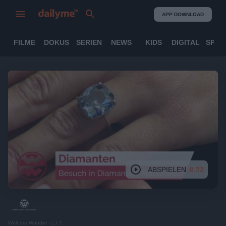
APP DOWNLOAD
FILME
DOKUS
SERIEN
NEWS
KIDS
DIGITAL
SPOR
ABSPIELEN
8:33
Welt der Wunder - L.I.T.