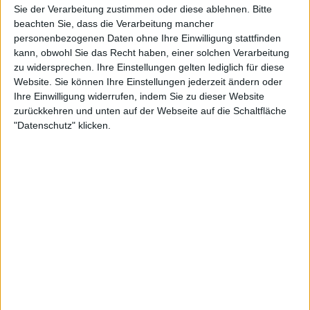
Informationen zugreifen und Ihre Einstellungen ändern, bevor
Sie der Verarbeitung zustimmen oder diese ablehnen.
Bitte
beachten Sie, dass die Verarbeitung mancher
personenbezogenen Daten ohne Ihre Einwilligung stattfinden
5:33
kann, obwohl Sie das Recht haben, einer solchen Verarbeitung
zu widersprechen. Ihre Einstellungen gelten lediglich für diese
Brötchen mit Tradition: Besuch in der ältesten Bäckerei Berlins | LIT
Website. Sie können Ihre Einstellungen jederzeit ändern oder
Herrlich, wenn man den Tag mit leckeren Brötchen beginnt. In Berlin stehen treue
Ihre Einwilligung widerrufen, indem Sie zu dieser Website
Kunden für die Schrippen sogar Schlange. Im Stadtteil Prenzlauer Berg befindet sich
zurückkehren und unten auf der Webseite auf die Schaltfläche
die älteste Bäckerei der Hauptstadt, wo nach überlieferter Tradition gebacken wird...
"Datenschutz" klicken.
8:47