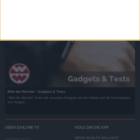
Welt der Wunder - Gadgets & Tests
"Welt der Wunder" testet die neuesten Gadgets auf dem Markt und die Technologien
von morgen.
ÜBER DAILYME TV
HOLE DIR DIE APP
MEHR INHALTE INKLUSIVE,
DATENSCHUTZ