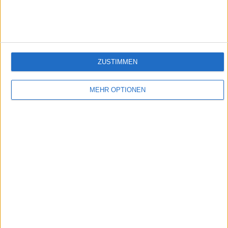
verantwortlich sein soll.
ZUSTIMMEN
MEHR OPTIONEN
Die Maschine
Gehirnspezialist und Nervenarzt Dr. Marc Lacroix ist auf der Spur eines der letzten
Geheimnisse des Menschen. Mittels einer selbstkonstruierten Maschine will er in das
Schaltzentrum gestörten Verhaltens, in das Gehirn eines Psychopathen, eindringen.