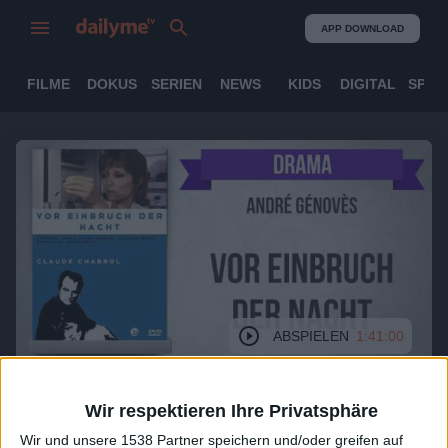
APP DOWNLOAD
FILME
DOKUS
SERIEN
NEWS
KIDS
DIGITAL
SPOR
ABSPIELEN
1:41:00
Wir respektieren Ihre Privatsphäre
Vor Einbruch der Nacht
Wir und unsere 1538 Partner speichern und/oder greifen auf