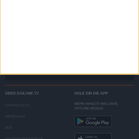
Die Straße von Korinth
Die Funktionstüchtigkeit von amerikanischen Radarstationen in Griechenland wird
durch Apparate bedroht, die den Radar außer Kraft setzen. Agent Sharp glaubt zu
wissen, wer dahinter steckt. Doch bevor er seine Theorie seiner Frau Shanny mitteilen
kann, wird er ermordet. Da der Killer die Pistole in der Hand der bewusstlosen Shanny
zurücklässt, wird sie der Tat verdächtigt. Sie beschließt, auf eigene Faust die Apparate
zu finden, während Dex, ein Kollege ihres Mannes, versucht, sie im Auge zu behalten.
ÜBER DAILYME TV
HOLE DIR DIE APP
MEHR INHALTE INKLUSIVE,
DATENSCHUTZ
OFFLINE-MODUS:
IMPRESSUM
AGB
UNTERNEHMENSSEITE