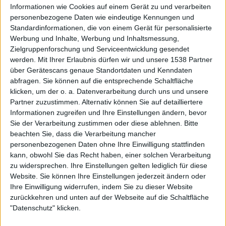
Informationen wie Cookies auf einem Gerät zu und verarbeiten
Kompletter Film
personenbezogene Daten wie eindeutige Kennungen und
Standardinformationen, die von einem Gerät für personalisierte
Inhalt:
Der Pariser Pubilcity-Manager Charles Masson (Michel
Werbung und Inhalte, Werbung und Inhaltsmessung,
Bouquet) hat eine Affaire mit Laura, der Frau seines besten
Zielgruppenforschung und Serviceentwicklung gesendet
Freundes Francois (Francois Perier). Bei einem ihrer gewagten
werden.
Mit Ihrer Erlaubnis dürfen wir und unsere 1538 Partner
SM-Spielchen stranguliert er seine Geliebte aus Versehen zu
über Gerätescans genaue Standortdaten und Kenndaten
Tode. Charles faellt es schwer mit der Schuld zu leben, die er auf
abfragen. Sie können auf die entsprechende Schaltfläche
sich geladen hat und zum Alltag mit seiner Frau (Stephane
klicken, um der o. a. Datenverarbeitung durch uns und unsere
Audran) und den beiden Kindern ueberzugehen...
Partner zuzustimmen. Alternativ können Sie auf detailliertere
Informationen zugreifen und Ihre Einstellungen ändern, bevor
Sie der Verarbeitung zustimmen oder diese ablehnen.
Bitte
Empfehlungen für Dich:
beachten Sie, dass die Verarbeitung mancher
personenbezogenen Daten ohne Ihre Einwilligung stattfinden
kann, obwohl Sie das Recht haben, einer solchen Verarbeitung
zu widersprechen. Ihre Einstellungen gelten lediglich für diese
Website. Sie können Ihre Einstellungen jederzeit ändern oder
Ihre Einwilligung widerrufen, indem Sie zu dieser Website
zurückkehren und unten auf der Webseite auf die Schaltfläche
"Datenschutz" klicken.