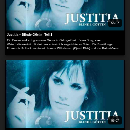
55:07
Justitia – Blinde Göttin: Teil 1
Ein Dealer wird auf grausame Weise in Oslo getötet. Karen Borg, eine
Wirtschaftsanwältin, findet den entsetzlich zugerichteten Toten. Die Ermittlungen
führen die Polizeikommissarin Hanne Wilhelmsen (Kjersti Elvik) und der Polizei-Jurist
Hakon Sand (Lasse Kolsrud), der seit der gemeinsamen Studienzeit in Karen Borg
(Anne Ryg) verliebt ist. Der Mörder ist schnell gefunden und will ausgerechnet Karen
als Verteidigerin – doch hinter dem Mord steckt eine ganze Drogenmafia, deren
Verzweigungen bis in die höchsten politischen Kreise reichen…
55:07