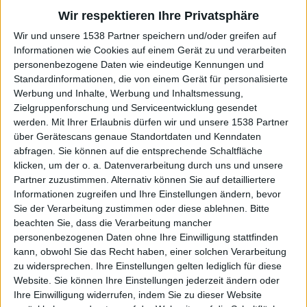
Kompletter Film
Wir respektieren Ihre Privatsphäre
Inhalt:
Die beiden Halbbrüder Hammer (Christof Maaß) und Hart
Wir und unsere 1538 Partner speichern und/oder greifen auf
(Hendrik Duryn) kommen zurück in ihre Heimatstadt Köln, um das
Informationen wie Cookies auf einem Gerät zu und verarbeiten
Erbe ihrer verstorbenen Mutter Roswitha anzutreten. Die beiden
personenbezogene Daten wie eindeutige Kennungen und
könnten nicht unterschiedlicher sein: Hammer kommt aus
Standardinformationen, die von einem Gerät für personalisierte
Hamburg, wo er einen Boxclub für Streetkids betreibt, Zocker
Werbung und Inhalte, Werbung und Inhaltsmessung,
Hart aus Las Vegas. Sie wollen ihr Erbe schnell in Empfang
Zielgruppenforschung und Serviceentwicklung gesendet
nehmen und noch schneller wieder zurück nach Hause. Doch zu
werden.
Mit Ihrer Erlaubnis dürfen wir und unsere 1538 Partner
ihrer Verwunderung gibt es kein Geld, sondern „Roswithas
über Gerätescans genaue Standortdaten und Kenndaten
Autoparadies“, eine sichtlich in die Jahre gekommene
abfragen. Sie können auf die entsprechende Schaltfläche
Autowerkstatt. Im „Inventar“ enthalten ist auch Yüksel (Türkiz
klicken, um der o. a. Datenverarbeitung durch uns und unsere
Talay), die Schrauberin.Um die Werkstatt wieder zu beleben,
Partner zuzustimmen. Alternativ können Sie auf detailliertere
eröffnen sie eine sehr spezielle Autowaschanlage. Bei „Hotwash“
Informationen zugreifen und Ihre Einstellungen ändern, bevor
erledigen sexy T-Shirt-Ladies mit ganzem Körpereinsatz die
Sie der Verarbeitung zustimmen oder diese ablehnen.
Bitte
Arbeit. Das neue Angebot ist überaus erfolgreich und die
beachten Sie, dass die Verarbeitung mancher
ungleichen Brüder, Harts Freundin Gina (Susann Sideropoulos)
personenbezogenen Daten ohne Ihre Einwilligung stattfinden
und Yüksel leben in Saus und Braus.Doch zu allem Übel, kommt
kann, obwohl Sie das Recht haben, einer solchen Verarbeitung
ihnen Möchtegern-Mafioso Don Leone in die Quere, der sich
zu widersprechen. Ihre Einstellungen gelten lediglich für diese
„Roswithas Autoparadies“ einverleiben will – um jeden Preis... Der
Website. Sie können Ihre Einstellungen jederzeit ändern oder
Inhalt wird bereitgestellt von: PLAION PICTURES GmbH,
Ihre Einwilligung widerrufen, indem Sie zu dieser Website