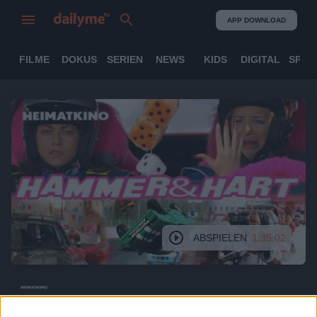
APP DOWNLOAD
FILME
DOKUS
SERIEN
NEWS
KIDS
DIGITAL
SPOR
ABSPIELEN
1:35:02
Hammer&Hart