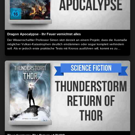
Dragon Apocalypse - Ihr Feuer vernichtet alles
Der Wissenschaftler Professor Simon sitzt derzeit an einem Projekt, dass die Ausmaße
möglicher Vulkan-Katastrophen deutlich eindämmen oder sogar komplett verhindern
soll. Als er jedoch erste praktische Tests mit Kronos ausführen will, kommt es zu
unerwarteten Komplikationen, genauer gesagt zum totalen Desaster, denn der
Ausbruch, den der Wissenschaflter zu verhindern ersucht, ist kein gewöhnlicher
Vulkanausbruch.