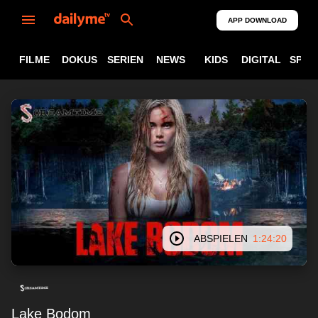
APP DOWNLOAD
FILME
DOKUS
SERIEN
NEWS
KIDS
DIGITAL
SPOR
ABSPIELEN
1:24:20
Lake Bodom