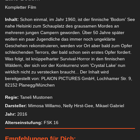
Kompletter Film
Inhalt:
Schon einmal, im Jahr 1960, ist der finnische 'Bodom' See
nahe Helsinki zum Schauplatz des grausamen Mordes an
mehreren jungen Campern geworden. Über 50 Jahre später
wollen ein paar Jugendliche das immer noch ungeklärte
Geschehen rekonstruieren, werden vor Ort aber bald zum Opfer
schleichenden Terrors, der bald schon sein erstes Opfer fordert.
Was folgt, ist knüppelharter Survival-Horror in den finnischen
Wäldern, der sich vor der Konkurrenz vom 'Crystal Lake' nun
wirklich nicht zu verstecken braucht... Der Inhalt wird
bereitgestellt von: PLAION PICTURES GmbH, Lochhamer Str. 9,
82152 Planegg/München
Regie:
Taneli Mustonen
Darsteller:
Mimosa Willamo, Nelly Hirst-Gee, Mikael Gabriel
Jahr:
2016
Alterseinstufung:
FSK 16
Empfehlungen für Dich: