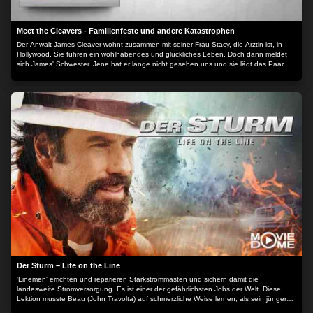
Meet the Cleavers - Familienfeste und andere Katastrophen
Der Anwalt James Cleaver wohnt zusammen mit seiner Frau Stacy, die Ärztin ist, in
Hollywood. Sie führen ein wohlhabendes und glückliches Leben. Doch dann meldet
sich James' Schwester. Jene hat er lange nicht gesehen uns und sie lädt das Paar
unverhofft in den Süden Amerikas ein, um den 80. Geburtstag ihrer Großmutter zu
feiern, der das Alter gesundheitlich schon zu schaffen macht.
Der Sturm – Life on the Line
'Linemen' errichten und reparieren Starkstrommasten und sichern damit die
landesweite Stromversorgung. Es ist einer der gefährlichsten Jobs der Welt. Diese
Lektion musste Beau (John Travolta) auf schmerzliche Weise lernen, als sein jüngerer
Bruder und dessen Frau auf tragische Weise starben. Seither kümmert sich Beau um