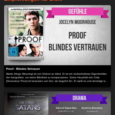
Proof - Blindes Vertrauen
Martin (Hugo Weaving) ist von Geburt an blind. Er ist ein rücksichtsloser Eigenbrödler,
der fotografiert, um seine Blindheit zu kompensieren. Seine Haushält erin Celia
(Genevieve Pinot) ist besessen von ihm, sie begehrt ihn. Er weiß es und demütigt sie
dafür. Sie jedoch nutzt die Macht, die ihr seine Blindheit verleit, indem sie mit ihm
spielt. Doch als Martin in einem Restaurant zufällig den Küchenhelfer Andy (Russel
Crowe) kennenlernt ändert sich alles. Zwischen den beiden Männern entwickelt sich
eine besondere Freundschaft. Andy geht offen und kreativ mit Martins Behinderung
um. Martin vertraut ihm und weiht ihn in seine Geheimnisse ein. Aber auch Celia ist
fasziniert von Andy. Sie beginnt auch mit ihm zu spielen und Andy fällt in ihren Bann.
Er belügt für sie Martin und verstrickt sich immer mehr in ihre obsessive Intrige...