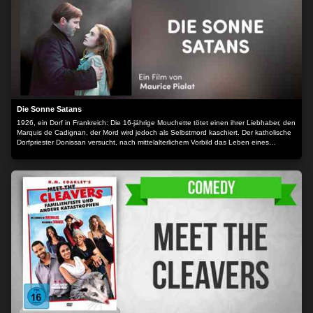
Die Sonne Satans
1926, ein Dorf in Frankreich: Die 16-jährige Mouchette tötet einen ihrer Liebhaber, den
Marquis de Cadignan, der Mord wird jedoch als Selbstmord kaschiert. Der katholische
Dorfpriester Donissan versucht, nach mittelalterlichem Vorbild das Leben eines
Heiligen zu führen: Er fastet, trägt Bußgewänder unter seinem Talar und geißelt sich.
Donissan versucht, sie von ihrer seelischen Not zu befreien, indem er ihr alles über sie
selbst erzählt. Das verzweifelte Mädchen, das in seiner Verwirrung nicht mehr zwischen
Realität und Wahn zu unterscheiden weiß, flieht.