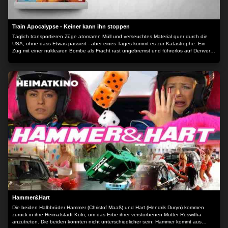
Train Apocalypse - Keiner kann ihn stoppen
Täglich transportieren Züge atomaren Müll und verseuchtes Material quer durch die
USA, ohne dass Etwas passiert - aber eines Tages kommt es zur Katastrophe: Ein
Zug mit einer nuklearen Bombe als Fracht rast ungebremst und führerlos auf Denver,
Colorado, zu. Nur John Seger, der Sicherheitsexperte der Transportgesellschaft, ist in
der Lage, den Zug zu stoppen und den drohenden Supergau zu verhindern.
Hammer&Hart
Die beiden Halbbrüder Hammer (Christof Maaß) und Hart (Hendrik Duryn) kommen
zurück in ihre Heimatstadt Köln, um das Erbe ihrer verstorbenen Mutter Roswitha
anzutreten. Die beiden könnten nicht unterschiedlicher sein: Hammer kommt aus