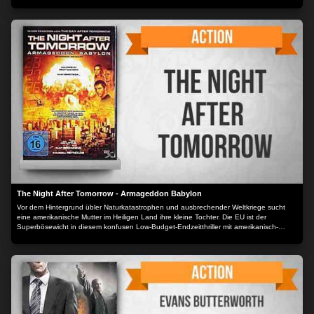
Hamburg, wo er einen Boxclub für Streetkids betreibt, Zocker Hart aus Las Vegas. Sie
wollen ihr Erbe schnell in Empfang nehmen und noch schneller wieder zurück nach
Hause. Doch zu ihrer Verwunderung gibt es kein Geld, sondern „Roswithas
Autoparadies“, eine sichtlich in die Jahre gekommene Autowerkstatt. Im „Inventar“
enthalten ist auch Yüksel (Türkiz Talay), die Schrauberin.Um die Werkstatt wieder zu
beleben, eröffnen sie eine sehr spezielle Autowaschanlage. Bei „Hotwash“ erledigen
sexy T-Shirt-Ladies mit ganzem Körpereinsatz die Arbeit. Das neue Angebot ist
überaus erfolgreich und die ungleichen Brüder, Harts Freundin Gina (Susann
Sideropoulos) und Yüksel leben in Saus und Braus.Doch zu allem Übel, kommt ihnen
Möchtegern-Mafioso Don Leone in die Quere, der sich „Roswithas Autoparadies“
einverleiben will – um jeden Preis... Der Inhalt wird bereitgestellt von: PLAION
PICTURES GmbH, Lochhamer Str. 9, 82152 Planegg/München
The Night After Tomorrow - Armageddon Babylon
Vor dem Hintergrund übler Naturkatastrophen und ausbrechender Weltkriege sucht
eine amerikanische Mutter im Heiligen Land ihre kleine Tochter. Die EU ist der
Superbösewicht in diesem konfusen Low-Budget-Endzeitthriller mit amerikanisch-
fundamentalchristlicher Botschaft.