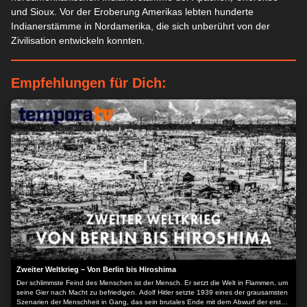
und Sioux. Vor der Eroberung Amerikas lebten hunderte
Indianerstämme in Nordamerika, die sich unberührt von der
Zivilisation entwickeln konnten.
Empfehlungen für Dich:
Zweiter Weltkrieg – Von Berlin bis Hiroshima
Der schlimmste Feind des Menschen ist der Mensch. Er setzt die Welt in Flammen, um
seine Gier nach Macht zu befriedigen. Adolf Hitler setzte 1939 eines der grausamsten
Szenarien der Menschheit in Gang, das sein brutales Ende mit dem Abwurf der ersten