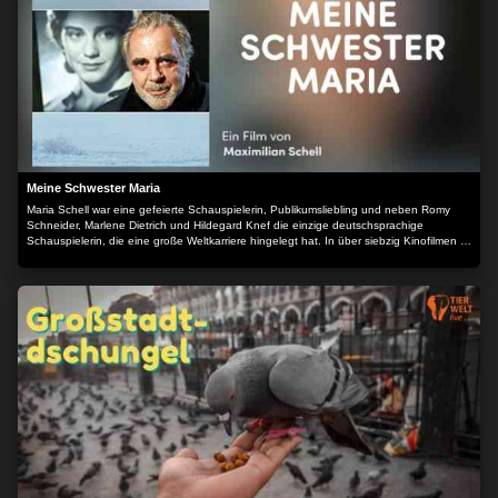
Meine Schwester Maria
Maria Schell war eine gefeierte Schauspielerin, Publikumsliebling und neben Romy
Schneider, Marlene Dietrich und Hildegard Knef die einzige deutschsprachige
Schauspielerin, die eine große Weltkarriere hingelegt hat. In über siebzig Kinofilmen ist
sie unter der Regie von Spitzenregisseuren und an der Seite unzähliger Stars zu
sehen. Ihr Leben ist der Stoff, aus dem Erfolgsbiografien sind: Amouren, Affären,
Einsamkeit, verschmähte Liebe, Enttäuschungen, Schulden, Depressionen, die
Unfähigkeit zu altern sowie ein Selbstmordversuch.