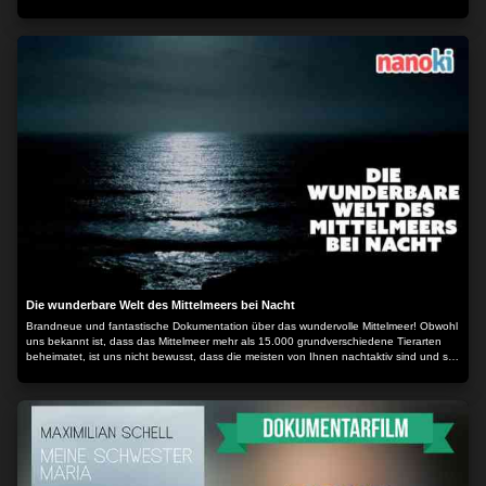
Atombomben 1945 über Japan fand. Der Inhalt wird bereitgestellt von: PLAION
PICTURES GmbH, Lochhamer Str. 9, 82152 Planegg/München
Die wunderbare Welt des Mittelmeers bei Nacht
Brandneue und fantastische Dokumentation über das wundervolle Mittelmeer! Obwohl
uns bekannt ist, dass das Mittelmeer mehr als 15.000 grundverschiedene Tierarten
beheimatet, ist uns nicht bewusst, dass die meisten von Ihnen nachtaktiv sind und so
viele Verhaltensweisen noch unerforscht geblieben sind. Die verschiedenen
Mondphasen beeinflussen beim Mittelmeer dabei nicht so sehr die Gezeiten, sondern
das Verhalten der Tiere. Viele werden erst durch den schützenden Mantel der
Dunkelheit aktiv, um nach Futter zu suchen, ohne selbst verschluckt zu werden. So
entwickelten viele der Meeresbewohner außergewöhnliche Fähigkeiten und Sinne, um
bis zur Dämmerung zu überleben. Andere finden in der Nacht ihre Partner, um sich
fortpflanzen zu können. Der Inhalt wird bereitgestellt von: PLAION PICTURES GmbH,
Lochhamer Str. 9, 82152 Planegg/München