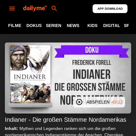
APP DOWNLOAD
FILME
DOKUS
SERIEN
NEWS
KIDS
DIGITAL
SPOR
ABSPIELEN
43:22
Indianer - Die großen Stämme Nordamerikas
Inhalt:
Mythen und Legenden ranken sich um die großen
nordamerikanischen Indianerstämme der Apachen, Cherokee