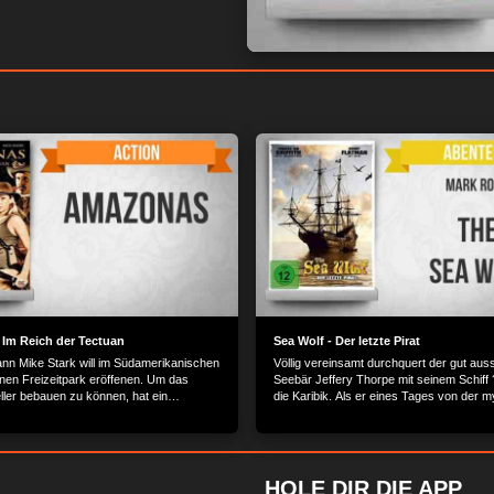
Im Reich der Tectuan
Sea Wolf - Der letzte Pirat
n Mike Stark will im Südamerikanischen
Völlig vereinsamt durchquert der gut au
nen Freizeitpark eröffenen. Um das
Seebär Jeffery Thorpe mit seinem Schiff
ller bebauen zu können, hat ein
die Karibik. Als er eines Tages von der 
er ein Mittel entwickelt, dass die
Helena einen Auftrag bekommt, ist dies e
itigt.
willkommene Abwechslung.
HOLE DIR DIE APP