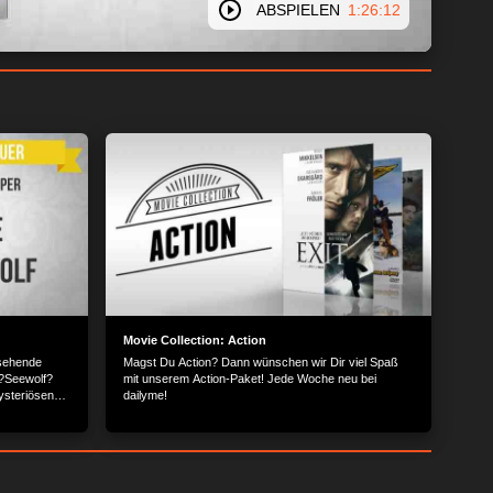
ABSPIELEN
1:26:12
Movie Collection: Action
ssehende
Magst Du Action? Dann wünschen wir Dir viel Spaß
 ?Seewolf?
mit unserem Action-Paket! Jede Woche neu bei
mysteriösen
dailyme!
ine