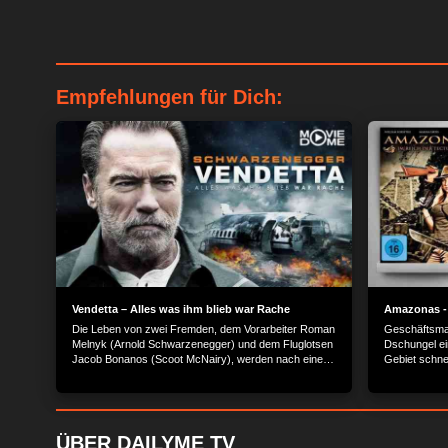
Empfehlungen für Dich:
Vendetta – Alles was ihm blieb war Rache
Amazonas - 
Die Leben von zwei Fremden, dem Vorarbeiter Roman
Geschäftsman
Melnyk (Arnold Schwarzenegger) und dem Fluglotsen
Dschungel ei
Jacob Bonanos (Scoot McNairy), werden nach einem
Gebiet schne
verheerenden Flugzeugzusammenstoß untrennbar
Wissenschaftl
miteinander verbunden. Während Jacobs Dienst
Pflanzen bese
ereignet sich der folgenschwere Fehler, der schließlich
zur schrecklichen Katastrophe führt, bei der alle
Passagiere sterben. Darunter sind auch Romans Frau
ÜBER DAILYME TV