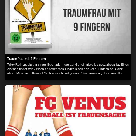
bereitgestellt von: PLAION PICTURES GmbH, Lochhamer Str. 9, 82152
Planegg/München
Traumfrau mit 9 Fingern
Wiley Roth arbeitet in einem Buchladen, der auf Geheimnisvolles spezialisiert ist. Eines
Abends findet Wiley einen abgetrennten Finger in seiner Küche. Einfach so. Ganz
allein. Mit seinem Kumpel Mitch versucht Wiley, das Rätsel um den geheimnisvollen
Finger zu lösen.