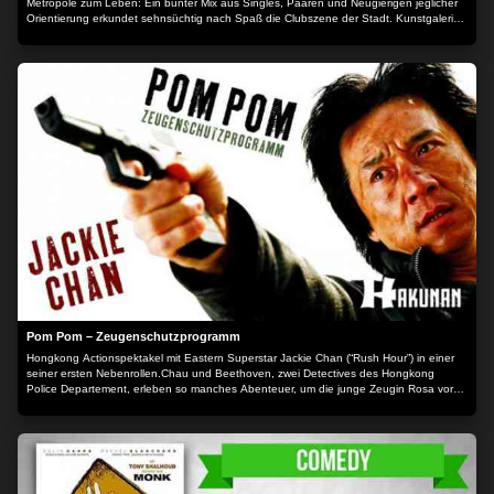
Metropole zum Leben: Ein bunter Mix aus Singles, Paaren und Neugierigen jeglicher
Orientierung erkundet sehnsüchtig nach Spaß die Clubszene der Stadt. Kunstgalerist
Felix zeigt seinem Star-Künstler Michael und dessen geschäftstüchtiger Frau Sarah
die angesagtesten Clubs, während Lena und ihre Geliebte Ingrid auf den Syrer Amir
treffen, dessen anfängliche Schüchternheit sie zu immer neuen Spielen reizt. Martha
und Sebastian versuchen im Nachtleben einen Investor zu finden und die junge Layla
sucht unter Neonlicht und treibendem Bass nach dem Vater ihres ungeborenen
Kindes. Während einer durchtanzten Nacht im berüchtigten Club KIT KAT kreuzen und
entzweien sich hier die Wege einer rastlosen Clique im Sog der Großstadt. Eine
rauschhafte Party bis zum Morgengrauen, die keiner von ihnen je vergessen wird…
Der Inhalt wird bereitgestellt von: PLAION PICTURES GmbH, Lochhamer Str. 9, 82152
Planegg/München
Pom Pom – Zeugenschutzprogramm
Hongkong Actionspektakel mit Eastern Superstar Jackie Chan (“Rush Hour”) in einer
seiner ersten Nebenrollen.Chau und Beethoven, zwei Detectives des Hongkong
Police Departement, erleben so manches Abenteuer, um die junge Zeugin Rosa vor
einem unbarmherzigen Gangsterboss zu schützen, die über seine illegale Tätigkeiten
aussagen will. Der vermisste Polizei-Informant und Ex-Polizist Lee hatte diese
Informationen über alle asiatischen Rauschgifthändler gesammelt und sie eines Tages
auf der Flucht bei seiner Freundin vergessen. Nachdem Lee getötet wurde, trachten
die Verbrechen nun nach Rosas Leben. Ein rasanter Wettlauf und ein spannendes
Duell zwischen der Polizei und den Rauschgifthändlern beginnt. Der Inhalt wird