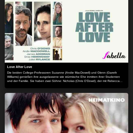
arbeitslos, aber sein Herz hat er am rechten Fleck. Und Kalle hat eine Idee, wie sie
sich sanieren können. Denn ausgerechnet im sächsischen Provinzkaff Riesa findet die
erste Sumo-WM außerhalb Japans statt. Dem Sieger winken immerhin 50.000 DM -
und wer, bitte schön, wäre besser zum Sumo-Ringer geeignet als Bruno!? Nach
anfänglichem Zögern lässt sich Bruno tatsächlich auf das aberwitzige Unternehmen
ein.
Love After Love
Die beiden College-Professoren Suzanne (Andie MacDowell) und Glenn (Gareth
Williams) genießen ihre ausgelassene wie stürmische Ehe inmitten ihrer Studenten
und der Familie. Sie haben zwei Söhne: Nicholas (Chris O'Dowd), der mit Rebecca
(Juliet Rylance) liiert ist und erfolgreich als Herausgeber von Büchern arbeitet, und
Chris (James Adomian), der beständig nach einer Möglichkeit sucht, seine nicht ganz
klar zu definierende Kreativität in geeignete Bahnen zu lenken. Als Glenn schwer an
Krebs erkrankt, beschließt die Familie, die letzten Sommertage gemeinsam mit ihm zu
verbringen. Der unausweichliche Tod von Glenn löst einige kuriose wie
widersprüchliche Reaktionen aus: Nicholas trennt sich plötzlich von seiner langjährigen
Freundin Rebecca und stürzt sich in eine Affäre mit Emilie (Dree Hemingway), einer
von Vaters Studentinnen; Suzanne, die mit einem Mal ihre Rolle als Mutter und
Ehefrau verloren hat, beginnt sich gleich mit einer ganzen Reihe von Männern zu
treffen; und Nicholas versucht verzweifelt, seine Künstler-Karriere voranzutreiben und
muss dabei einen herben Rückschlag nach dem anderen einstecken. Was allen
gemeinsam ist: sie tun sich schwer, mit ihren stetig wachsenden emotionalen