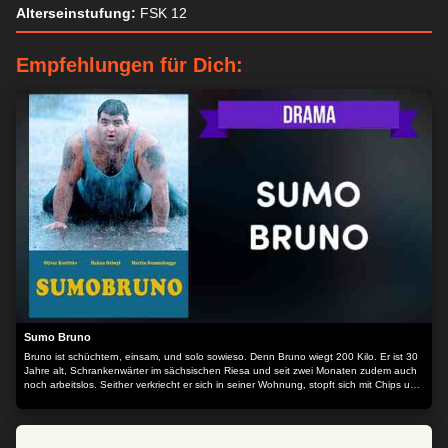
Alterseinstufung:
FSK 12
Empfehlungen für Dich:
Sumo Bruno
Bruno ist schüchtern, einsam, und solo sowieso. Denn Bruno wiegt 200 Kilo. Er ist 30
Jahre alt, Schrankenwärter im sächsischen Riesa und seit zwei Monaten zudem auch
noch arbeitslos. Seither verkriecht er sich in seiner Wohnung, stopft sich mit Chips und
anderem Junkfood voll und tut so, als sei niemand zu Hause, wenn mal wieder der
Gerichtsvollzieher bei ihm klingelt. Brunos Kumpel Kalle erinnert ein wenig an einen
falschen Fuffziger, denn alles an ihm ist Fake, von den Pseudo-Guccis an seinen
Füßen bis zur nachgemachten Porsche-Panorama-Sonnenbrille. Er ist zum drittenmal