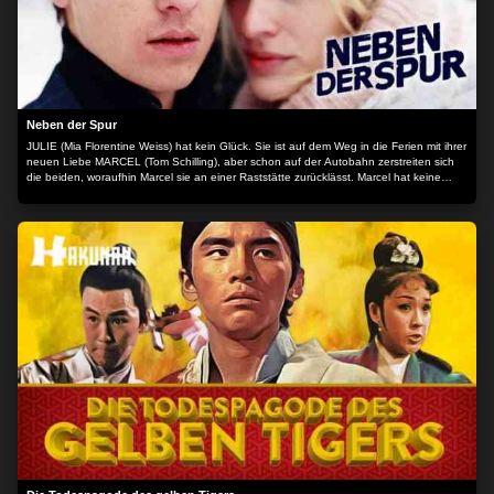
Bedürfnissen zurechtzukommen. Dies gelingt der Familie schließlich auf mal
abscheuliche und mal erfreuliche Art und Weise… Der Inhalt wird bereitgestellt von:
PLAION PICTURES GmbH, Lochhamer Str. 9, 82152 Planegg/München
Neben der Spur
JULIE (Mia Florentine Weiss) hat kein Glück. Sie ist auf dem Weg in die Ferien mit ihrer
neuen Liebe MARCEL (Tom Schilling), aber schon auf der Autobahn zerstreiten sich
die beiden, woraufhin Marcel sie an einer Raststätte zurücklässt. Marcel hat keine
Ruhe. Er ist mit seinem Porsche auf der Flucht und weiß nicht wohin. In Julies
elterlichem Feriendomizil trifft er auf SUSAN (Gabrielle Scharnitzky), ihre Mutter. Susan
ist Malerin und hat keinen Mann. HEINRICH (Axel Milberg), ein Manager, sucht sie nur
auf, wenn ihm daran gelegen ist. Denn Heinrich hat keine Zeit. Doch in Wirklichkeit
sind die Bande zwischen den beiden enger, als sie zugeben wollen. Hinzu kommt der
ominöse, ehemalige Greenpeace-Aktivist DIETER (Detlef Bothe), der keine Arbeit,
aber ganz eigene Vorstellungen von Gerechtigkeit hat. Es entwickelt sich eine
unvorhergesehene Kette von Ereignissen, die alle auf die Straße treibt. Detlef Bothes
Film ist ein Roadmovie quer durch die Wohnstube Deutschland, in der sich Wege von
Menschen kreuzen, die sich in unserer Vollgas-Gesellschaft an den Rand manövriert
haben. Was bedeuten Arbeit und Liebe in einem Land, das nur noch einen Antrieb
kennt? Der Inhalt wird bereitgestellt von: PLAION PICTURES GmbH, Lochhamer Str.
9, 82152 Planegg/München