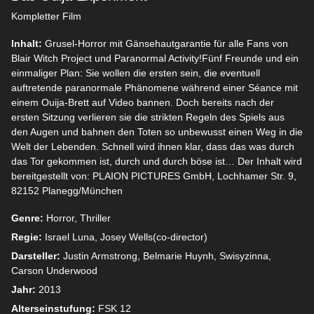
Kompletter Film
Inhalt:
Grusel-Horror mit Gänsehautgarantie für alle Fans von
Blair Witch Project und Paranormal Activity!Fünf Freunde und ein
einmaliger Plan: Sie wollen die ersten sein, die eventuell
auftretende paranormale Phänomene während einer Séance mit
einem Ouija-Brett auf Video bannen. Doch bereits nach der
ersten Sitzung verlieren sie die strikten Regeln des Spiels aus
den Augen und bahnen den Toten so unbewusst einen Weg in die
Welt der Lebenden. Schnell wird ihnen klar, dass das was durch
das Tor gekommen ist, durch und durch böse ist… Der Inhalt wird
bereitgestellt von: PLAION PICTURES GmbH, Lochhamer Str. 9,
82152 Planegg/München
Genre:
Horror, Thriller
Regie:
Israel Luna, Josey Wells(co-director)
Darsteller:
Justin Armstrong, Belmarie Huynh, Swisyzinna,
Carson Underwood
Jahr:
2013
Alterseinstufung:
FSK 12