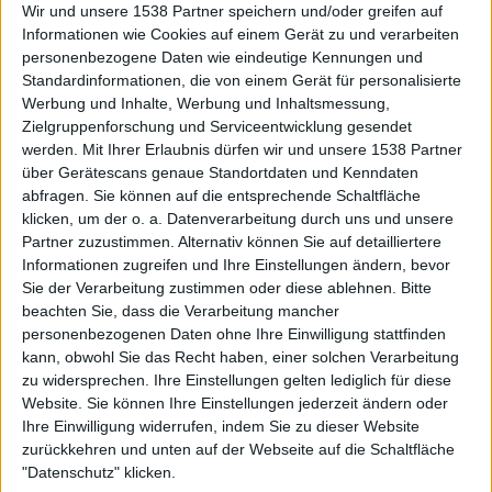
Wir und unsere 1538 Partner speichern und/oder greifen auf
Inhalt:
Paul Choquino, ein Ex-Boxer mit einer kriminellen
Informationen wie Cookies auf einem Gerät zu und verarbeiten
Vergangenheit, entscheidet sich, seine Hochzeit mit Drogengeld
personenbezogene Daten wie eindeutige Kennungen und
zu finanzieren. Die will er dem Drogen-Baron Benito "Mussolini"
Standardinformationen, die von einem Gerät für personalisierte
Bonaci stehlen. Was nach einem einfachen Plan aussieht, geht
Werbung und Inhalte, Werbung und Inhaltsmessung,
höllisch schief und fordert 4 Tote. Nun steht Pauls Freiheit auf
Zielgruppenforschung und Serviceentwicklung gesendet
dem Spiel, denn die Polizei hat ihn ins Visier genommen. Als
werden.
Mit Ihrer Erlaubnis dürfen wir und unsere 1538 Partner
plötzlich Mitglieder seiner Gang sterben, kann Paul sich nicht
über Gerätescans genaue Standortdaten und Kenndaten
mehr sicher sein ob die Drogen-Mafia oder seine eigenen Leute
abfragen. Sie können auf die entsprechende Schaltfläche
dafür verantwortlich sind.Egal wer es ist, Paul könnte der Nächste
klicken, um der o. a. Datenverarbeitung durch uns und unsere
sein...
Partner zuzustimmen. Alternativ können Sie auf detailliertere
Informationen zugreifen und Ihre Einstellungen ändern, bevor
Genre:
Crime, Drama
Sie der Verarbeitung zustimmen oder diese ablehnen.
Bitte
Regie:
Conrad Pla
beachten Sie, dass die Verarbeitung mancher
Darsteller:
Conrad Pla, Chelah Horsdal, Richard Chevolleau
personenbezogenen Daten ohne Ihre Einwilligung stattfinden
Jahr:
2009
kann, obwohl Sie das Recht haben, einer solchen Verarbeitung
zu widersprechen. Ihre Einstellungen gelten lediglich für diese
Website. Sie können Ihre Einstellungen jederzeit ändern oder
Empfehlungen für Dich:
Ihre Einwilligung widerrufen, indem Sie zu dieser Website
zurückkehren und unten auf der Webseite auf die Schaltfläche
"Datenschutz" klicken.