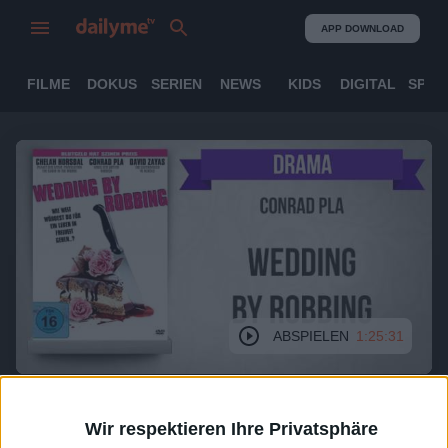
APP DOWNLOAD
FILME
DOKUS
SERIEN
NEWS
KIDS
DIGITAL
SPOR
ABSPIELEN
1:25:31
Wedding by Robbing
Kompletter Film
Wir respektieren Ihre Privatsphäre